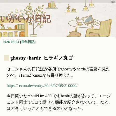
追記
いがいが日記
2026-08-05
[
長年日記
]
_
ghostty+herdr+ヒラギノ丸ゴ
セコンさんの日記ほか各所でghosttyやherdrの言及を見た
ので、iTerm2+cmuxから乗り換えた。
https://secon.dev/entry/2026/07/08/210000/
今日聞いたrebuild.fm 430 でもherdrの話があって、エージ
ェント同士でCLIで話せる機能が紹介されていて、なる
ほどそういうこともできるのかとなった。