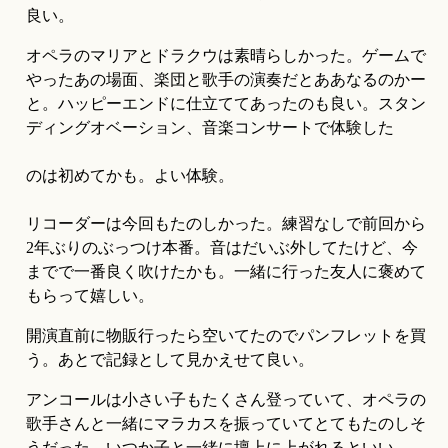
良い。
オペラのマリアとドラクウは素晴らしかった。ゲームで
やったあの場面、楽団と歌手の演奏だとああなるのかー
と。ハッピーエンドに仕立ててあったのも良い。スタン
ディングオベーション、音楽コンサートで体験した
のは初めてかも。よい体験。
リコーダーは今回もたのしかった。練習なしで前回から
2年ぶりのぶっつけ本番。音はだいぶ外してたけど、今
までで一番良く吹けたかも。一緒に行った友人に褒めて
もらって嬉しい。
開演直前に物販行ったら空いてたのでパンフレットを買
う。あとで記録として見かえせて良い。
アンコールは小さい子もたくさん登っていて、オペラの
歌手さんと一緒にマラカスを振っていてとてもたのしそ
うだった。いつか子と一緒に壇上に上がれるといい。