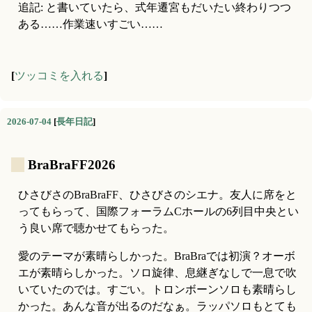
追記: と書いていたら、式年遷宮もだいたい終わりつつ
ある……作業速いすごい……
[
ツッコミを入れる
]
2026-07-04
[
長年日記
]
_
BraBraFF2026
ひさびさのBraBraFF、ひさびさのシエナ。友人に席をと
ってもらって、国際フォーラムCホールの6列目中央とい
う良い席で聴かせてもらった。
愛のテーマが素晴らしかった。BraBraでは初演？オーボ
エが素晴らしかった。ソロ旋律、息継ぎなしで一息で吹
いていたのでは。すごい。トロンボーンソロも素晴らし
かった。あんな音が出るのだなぁ。ラッパソロもとても