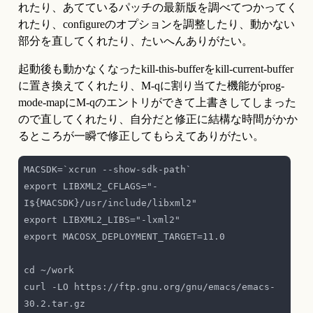
れたり、あてているパッチの最新版を調べてつかってく
れたり、configureのオプションを調整したり、動かない
部分を直してくれたり、たいへんありがたい。
起動後も動かなくなったkill-this-bufferをkill-current-buffer
に置き換えてくれたり、M-qに割り当てた機能がprog-
mode-mapにM-qのエントリができて上書きしてしまった
ので直してくれたり、自分だと修正に結構な時間がかか
るところが一瞬で修正してもらえてありがたい。
export LIBXML2_CFLAGS="-
curl -LO https://ftp.gnu.org/gnu/emacs/emacs-