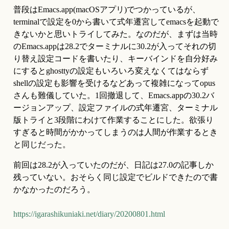
普段はEmacs.app(macOSアプリ)でつかっているが、
terminalで設定を0から書いて式年遷宮してemacsを起動で
きないかと思いトライしてみた。なのだが、まずは当時
のEmacs.appは28.2でターミナルに30.2が入ってそれの切
り替え設定コードを書いたり、キーバインドを自分好み
にするとghosttyの設定もいろいろ変えなくてはならず
shellの設定も影響を受けるなどあって複雑になってopus
さんも難儀していた。1回撤退して、Emacs.appの30.2バ
ージョンアップ、設定ファイルの式年遷宮、ターミナル
版トライと3段階にわけて作業することにした。欲張り
すぎると時間がかかってしまうのは人間が作業するとき
と同じだった。
前回は28.2が入っていたのだが、日記は27.0の記事しか
残っていない。おそらく同じ設定でビルドできたので書
かなかったのだろう。
https://igarashikuniaki.net/diary/20200801.html