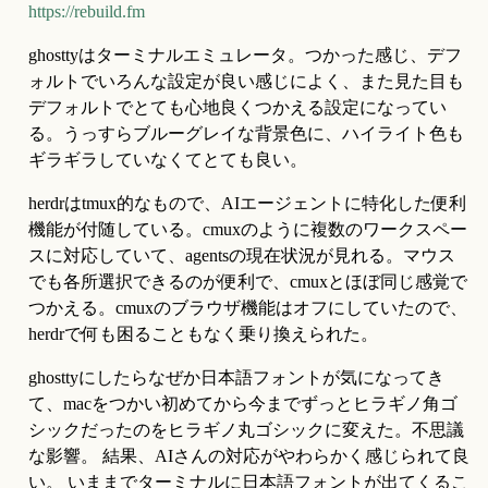
https://rebuild.fm
ghosttyはターミナルエミュレータ。つかった感じ、デフ
ォルトでいろんな設定が良い感じによく、また見た目も
デフォルトでとても心地良くつかえる設定になってい
る。うっすらブルーグレイな背景色に、ハイライト色も
ギラギラしていなくてとても良い。
herdrはtmux的なもので、AIエージェントに特化した便利
機能が付随している。cmuxのように複数のワークスペー
スに対応していて、agentsの現在状況が見れる。マウス
でも各所選択できるのが便利で、cmuxとほぼ同じ感覚で
つかえる。cmuxのブラウザ機能はオフにしていたので、
herdrで何も困ることもなく乗り換えられた。
ghosttyにしたらなぜか日本語フォントが気になってき
て、macをつかい初めてから今までずっとヒラギノ角ゴ
シックだったのをヒラギノ丸ゴシックに変えた。不思議
な影響。 結果、AIさんの対応がやわらかく感じられて良
い。 いままでターミナルに日本語フォントが出てくるこ