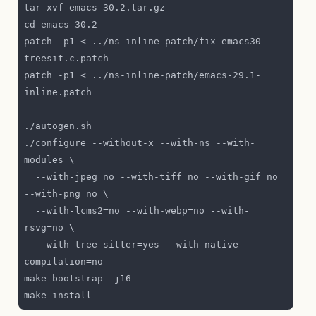
patch -p1 < ../ns-inline-patch/fix-emacs30-
patch -p1 < ../ns-inline-patch/emacs-29.1-
./configure --without-x --with-ns --with-
  --with-jpeg=no --with-tiff=no --with-gif=no 
  --with-lcms2=no --with-webp=no --with-
  --with-tree-sitter=yes --with-native-