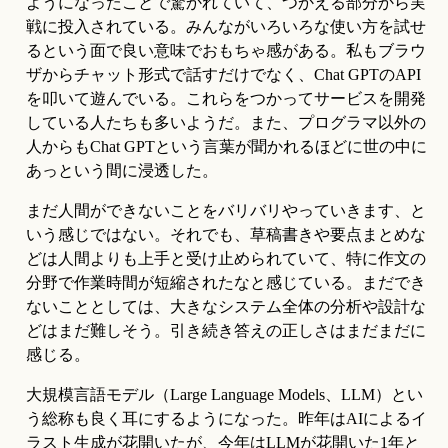
ようになったことで驚かれていて、つかえる部分から実
戦に投入されている。みんながいろいろな使い方を試せ
るという面で良い意味でおもちゃ感がある。私もブラウ
ザからチャット形式で話すだけでなく、Chat GPTのAPI
を叩いて遊んでいる。これらをつかってサービスを開発
している人たちも多いようだ。また、プログラマ以外の
人からもChat GPTという言葉が聞かれるほどに世の中に
あっという間に浸透した。
まだ人間ができないことをバリバリやっていきます、と
いう感じではない。それでも、草稿書きや要点まとめな
どは人間よりも上手と受け止められていて、特に作文の
分野で作業時間が短縮されたなと感じている。まだでき
ないこととしては、大きなシステム全体の分析や設計な
どはまだ難しそう。引き続き答えの正しさはまだまだに
感じる。
大規模言語モデル（Large Language Models、LLM）とい
う総称も良く耳にするようになった。昨年はAIによるイ
ラスト生成が花開いたが、今年はLLMが花開いた1年と