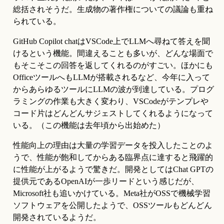
総括されそうだ。生成物の著作権についての議論も重ね
られている。
GitHub Copilot chatはVSCode上でLLMへ尋ねて答えを聞
けるという機能。間違えることも多いが、どんな場面で
もそこそこの回答を返してくれるのがすごい。ほかにも
OfficeツールへもLLMが搭載されるなど、今年に入って
からあらゆるツールにLLMの波が到達している。プログ
ラミングの作業も大きく変わり、VSCodeがテンプレや
コード片はどんどんサジェストしてくれるようになって
いる。（この機能は去年頃から出始めた）
性能向上の理由は大量の学習データを投入したことのよ
うで、性能が飽和してからある臨界点に達すると飛躍的
に性能が上がるようで驚きだ。開発としてはChat GPTの
提供元であるOpenAIが一歩リードという感じだが、
Microsoft社も追いかけている。Meta社がOSSで機械学習
ソフトウェアを公開したようで、OSSツールもどんどん
開発されているようだ。