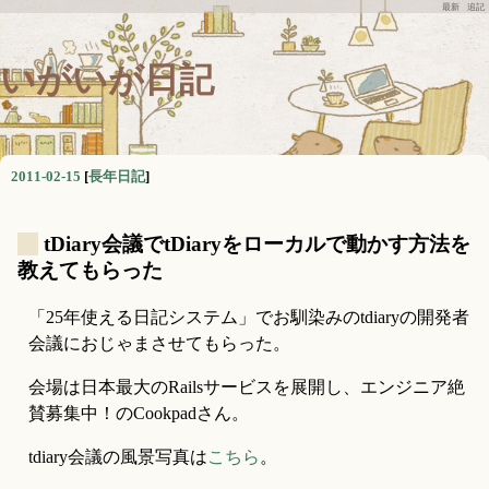
最新
追記
いがいが日記
2011-02-15
[
長年日記
]
_
tDiary会議でtDiaryをローカルで動かす方法を
教えてもらった
「25年使える日記システム」でお馴染みのtdiaryの開発者
会議におじゃまさせてもらった。
会場は日本最大のRailsサービスを展開し、エンジニア絶
賛募集中！のCookpadさん。
tdiary会議の風景写真は
こちら
。