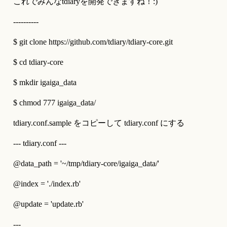
これでみんなtdiaryを開発できますね！:)
----------
$ git clone https://github.com/tdiary/tdiary-core.git
$ cd tdiary-core
$ mkdir igaiga_data
$ chmod 777 igaiga_data/
tdiary.conf.sample をコピーして tdiary.conf にする
--- tdiary.conf ---
@data_path = '~/tmp/tdiary-core/igaiga_data/'
@index = './index.rb'
@update = 'update.rb'
---