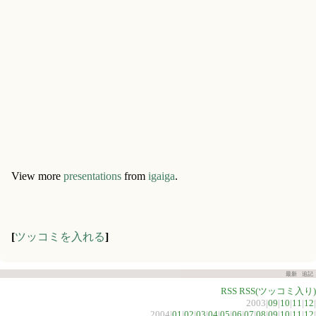
View more
presentations
from
igaiga
.
[
ツッコミを入れる
]
最新
追記
RSS
RSS(ツッコミ入り)
2003|
09
|
10
|
11
|
12
|
2004|
01
|
02
|
03
|
04
|
05
|
06
|
07
|
08
|
09
|
10
|
11
|
12
|