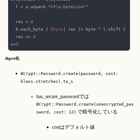
  l = a.unpack "
C
#{
a.bytesize
}
  res = 
  b.each_byte { |
byte
  res == 
digest化
BCrypt::Password.create(password, cost: 
klass.stretches).to_s
has_secure_passwordでは 
BCrypt::Password.create(unencrypted_pas
sword, cost: 12)
costはデフォルト値