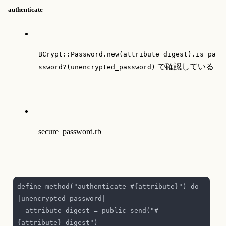
authenticate
BCrypt::Password.new(attribute_digest).is_pa
 で確認している
ssword?(unencrypted_password)
secure_password.rb
define_method("authenticate_#{attribute}") do 
  attribute_digest = public_send("#