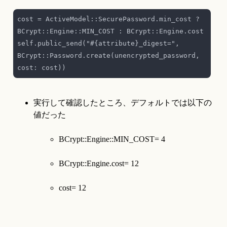
cost = ActiveModel::SecurePassword.min_cost ? 
self.public_send("#{attribute}_digest=", 
BCrypt::Password.create(unencrypted_password, 
実行して確認したところ、デフォルトでは以下の
BCrypt::Engine::MIN_COST= 4
BCrypt::Engine.cost= 12
cost= 12