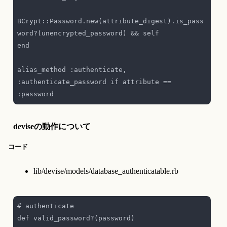
BCrypt::Password.new(attribute_digest).is_pass
alias_method :authenticate, 
:authenticate_password if attribute == 
deviseの動作について
コード
lib/devise/models/database_authenticatable.rb