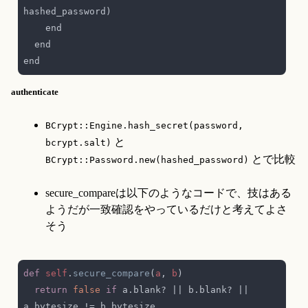
authenticate
BCrypt::Engine.hash_secret(password, 
 と 
bcrypt.salt)
 とで比較
BCrypt::Password.new(hashed_password)
secure_compareは以下のようなコードで、技はある
ようだが一致確認をやっているだけと考えてよさ
そう
def 
self
.
secure_compare
(
a
, 
b
return 
false 
if
 a.blank? || b.blank? || 