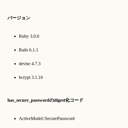
バージョン
Ruby 3.0.0
Rails 6.1.1
devise 4.7.3
bcrypt 3.1.16
has_secure_passwordのdigest化コード