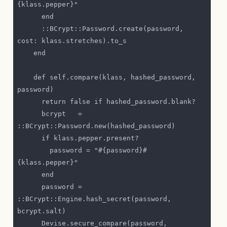
      ::BCrypt::Password.create(password, 
    def self.compare(klass, hashed_password, 
      bcrypt   = 
        password = "#{password}#
      password = 
::BCrypt::Engine.hash_secret(password, 
      Devise.secure_compare(password, 