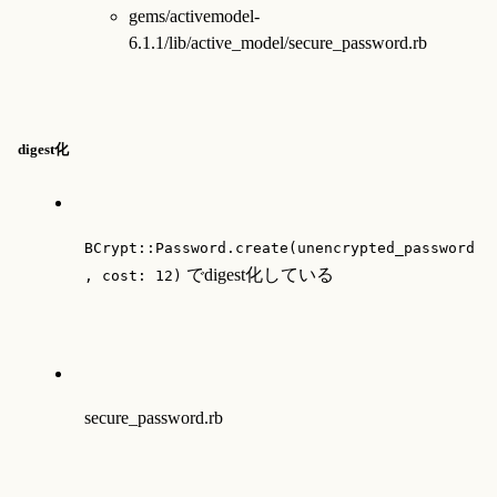
gems/activemodel-
6.1.1/lib/active_model/secure_password.rb
digest化
BCrypt::Password.create(unencrypted_password
 でdigest化している
, cost: 12)
secure_password.rb