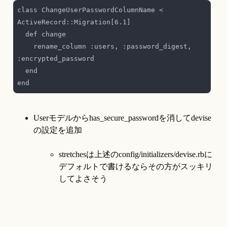
class ChangeUserPasswordColumnName < 
    rename_column :users, :password_digest, 
Userモデルからhas_secure_passwordを消してdevise
stretchesは上述のconfig/initializers/devise.rbに
デフォルトで書けるならその方がスッキリ
してよさそう