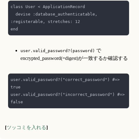
  devise :database_authenticatable, 
 で
user.valid_password?(password)
encrypted_password(=digest)が一致するか確認する
user.valid_password?("correct_password") #=> 
user.valid_password?("incorrect_password") #=> 
[
ツッコミを入れる
]