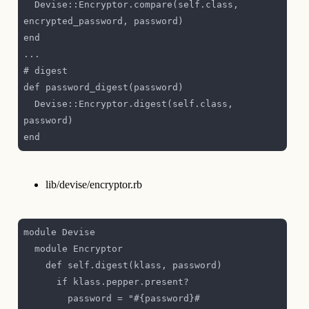
  Devise::Encryptor.compare(self.class, 
  Devise::Encryptor.digest(self.class, 
lib/devise/encryptor.rb
        password = "#{password}#