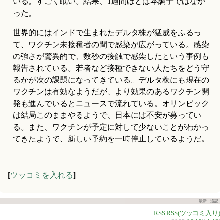
いる。すごく眠い。結果、1週間ほどは本調子ではなか
った。
世界的にはインドで生まれたデルタ株が猛威をふるっ
て、ワクチン未接種者の間で感染が広がっている。感染
の強さが驚異的で、数秒の接触で感染したという事例も
報告されている。若者など接種できない人たちをどう守
るかが次の課題になってきている。デルタ株にも現在の
ワクチンは有効なようだが、より効果のあるワクチン開
発も進んでいるとニュースで流れている。オリンピック
は結局このままやるようで、日本には不安が募ってい
る。また、ワクチンが予定に対して少ないことがわかっ
てきたようで、新しい予約を一時停止しているようだ。
[
ツッコミを入れる
]
最新
追記
RSS
RSS(ツッコミ入り)