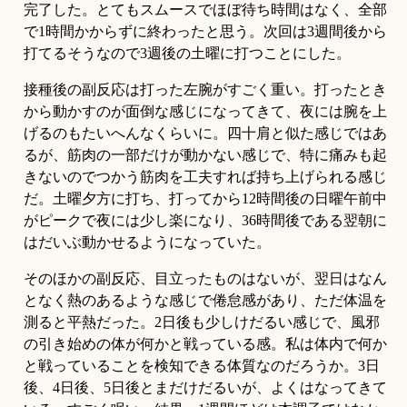
完了した。とてもスムースでほぼ待ち時間はなく、全部
で1時間かからずに終わったと思う。次回は3週間後から
打てるそうなので3週後の土曜に打つことにした。
接種後の副反応は打った左腕がすごく重い。打ったとき
から動かすのが面倒な感じになってきて、夜には腕を上
げるのもたいへんなくらいに。四十肩と似た感じではあ
るが、筋肉の一部だけが動かない感じで、特に痛みも起
きないのでつかう筋肉を工夫すれば持ち上げられる感じ
だ。土曜夕方に打ち、打ってから12時間後の日曜午前中
がピークで夜には少し楽になり、36時間後である翌朝に
はだいぶ動かせるようになっていた。
そのほかの副反応、目立ったものはないが、翌日はなん
となく熱のあるような感じで倦怠感があり、ただ体温を
測ると平熱だった。2日後も少しけだるい感じで、風邪
の引き始めの体が何かと戦っている感。私は体内で何か
と戦っていることを検知できる体質なのだろうか。3日
後、4日後、5日後とまだけだるいが、よくはなってきて