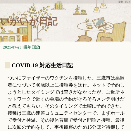
最新
追記
いがいが日記
2021-07-23
[
長年日記
]
_
COVID-19 対応生活日記
ついにファイザーのワクチンを接種した。三鷹市は高齢
者につづいて40歳以上に接種券を送付。ネットで予約し
ようとしたタイミングでは空きがなかったが、ご近所ネ
ットワークで近くの会場の予約がそろそろメンテ明けだ
と教えてもらい、そのタイミングで土曜に予約できた。
接種は三鷹の連雀コミュニティセンターで、まずホール
で受付と検温、その後体育館で受付と問診と接種、最後
に次回の予約をして、事後観察のため15分ほど待機して