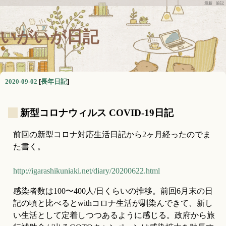
最新
追記
いがいが日記
2020-09-02
[
長年日記
]
_
新型コロナウィルス COVID-19日記
前回の新型コロナ対応生活日記から2ヶ月経ったのでま
た書く。
http://igarashikuniaki.net/diary/20200622.html
感染者数は100〜400人/日くらいの推移。前回6月末の日
記の頃と比べるとwithコロナ生活が馴染んできて、新し
い生活として定着しつつあるように感じる。政府から旅