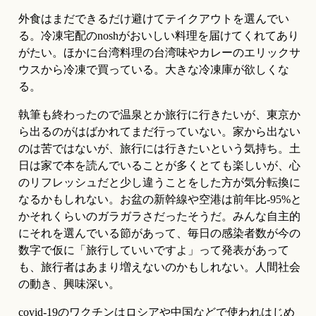
外食はまだできるだけ避けてテイクアウトを選んでい
る。冷凍宅配のnoshがおいしい料理を届けてくれてあり
がたい。ほかに台湾料理の台湾味やカレーのエリックサ
ウスから冷凍で買っている。大きな冷凍庫が欲しくな
る。
執筆も終わったので温泉とか旅行に行きたいが、東京か
ら出るのがはばかれてまだ行っていない。家から出ない
のは苦ではないが、旅行には行きたいという気持ち。土
日は家で本を読んでいることが多くとても楽しいが、心
のリフレッシュだと少し違うことをした方が気分転換に
なるかもしれない。お盆の新幹線や空港は前年比-95%と
かそれくらいのガラガラさだったそうだ。みんな自主的
にそれを選んでいる節があって、毎日の感染者数が今の
数字で仮に「旅行していいですよ」って発表があって
も、旅行者はあまり増えないのかもしれない。人間社会
の動き、興味深い。
covid-19のワクチンはロシアや中国などで使われはじめ