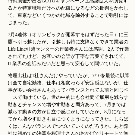
行補助金が出るGOTOキャンペーンは感染拡大を助長す
るとか特定職種だけへの配慮になるなどの批判をかわし
て、東京などいくつかの地域を除外することで強引には
じまった。
7月4連休（オリンピックが開幕するはずだった日）に三
鷹へ引っ越したが、引越しも特に支障なくできて業者の
Life Linc引越センターの作業者さんには感謝。2人で作業
されてたけど、お互いの会話が丁寧な言葉でされてて、
IT業界の会話みたいだと思って安心して聞いていた。
物理出社は1社さんだけやっていたが、7/10を最後に以降
は全て自宅勤務。仕事は相変わらず安定感はないが、仕
事が多い会社さんもあってバランスとれて以前と同じペ
ースで働けている。世の中的にも会社間で雇用を減らす
動きとチャンスで増やす動きと両方あって、7月までは
減らす動きの方が目立つ感じがしていたが、8月になっ
てから増やす動きも目につくようになってきた。しらば
くはこんなバランスでつづいていくのだろうか。あと弊
社は初めての決算を税理士さんのおかげでリモートで無