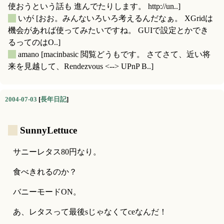
使おうという話も 進んでたりします。 http://un..]
_
いが
[おお。みんないろいろ考えるんだなぁ。 XGridは
機会があれば使ってみたいですね。 GUIで設定とかでき
るってのはO..]
_
amano
[macinbasic 閲覧どうもです。 さてさて、近い将
来を見越して、Rendezvous <--> UPnP B..]
2004-07-03
[
長年日記
]
_
SunnyLettuce
サニーレタス80円なり。
食べきれるのか？
バニーモードON。
あ、レタスって最後sじゃなくてceなんだ！