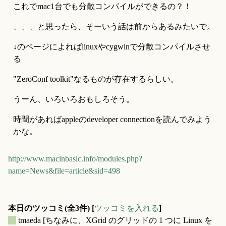
これでmac1台でも分散コンパイルができるの？！
、、、と思ったら、そーいう話は前からあるみたいで。
↓のページによればlinuxやcygwinで分散コンパイルさせ
る
"ZeroConf toolkit"なるものが存在するらしい。
うーん、いろいろおもしろそう。
時間があればappleのdeveloper connectionを読んでみよう
かな。
http://www.macinbasic.info/modules.php?
name=News&file=article&sid=498
本日のツッコミ(全3件) [
ツッコミを入れる
]
_
tmaeda
[ちなみに、XGrid のグリッドの 1 つに Linux を