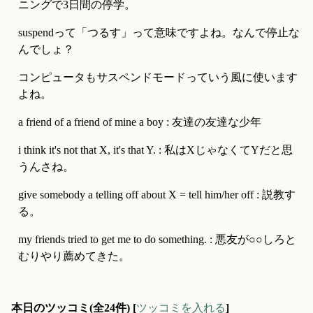
ニングで3日間の停学。
suspendって「つるす」って意味ですよね。なんで停止な
んでしょ？
コンピュータもサスペンドモードっていう風に使います
よね。
a friend of a friend of mine a boy : 友達の友達な少年
i think it's not that X, it's that Y. : 私はXじゃなくてYだと思
うんさね。
give somebody a telling off about X = tell him/her off : 説教す
る。
my friends tried to get me to do something. : 悪友が○○しろと
むりやり薦めてきた。
本日のツッコミ(全24件) [
ツッコミを入れる
]