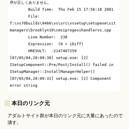
序が正しくありません。

	Build Time:  Thu Feb 15 17:56:18 2001

	File:  
f:\vs70builds\9466\vs\src\vssetup\setupexe\sit
managers\brooklyn10\cmsiprogesshandlervs.cpp

	Line Number:  230

	Expression:  (0 > iDiff)

	HRESULT:  -2147467259

[07/05/04,20:09:30] setup.exe: [2] 
ISetupComponent::Pre/Post/Install() failed in 
ISetupManager::InstallManagerHelper()

[07/05/04,20:09:31] setup.exe: [2] Component 
_
本日のリンク元
アダルトサイト群が本日のリンク元に大量にあったので
潰す。