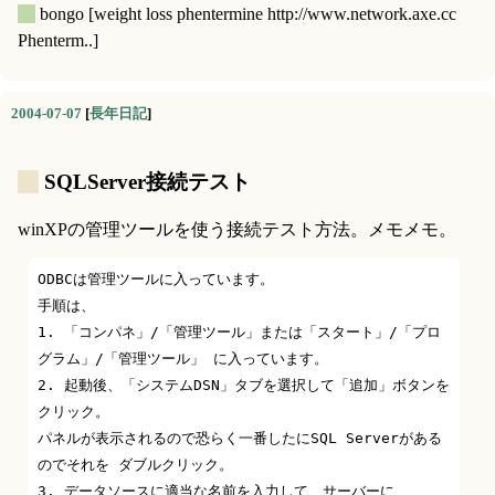
_
bongo
[weight loss phentermine http://www.network.axe.cc
Phenterm..]
2004-07-07
[
長年日記
]
_
SQLServer接続テスト
winXPの管理ツールを使う接続テスト方法。メモメモ。
ODBCは管理ツールに入っています。 

手順は、 

1. 「コンパネ」/「管理ツール」または「スタート」/「プロ
グラム」/「管理ツール」 に入っています。

2. 起動後、「システムDSN」タブを選択して「追加」ボタンを
クリック。 

パネルが表示されるので恐らく一番したにSQL Serverがある
のでそれを ダブルクリック。 

3. データソースに適当な名前を入力して、サーバーに