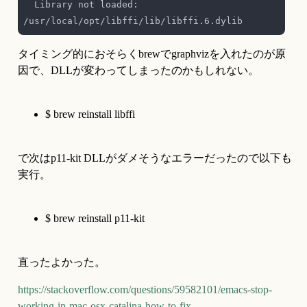
  Library not loaded: 
タイミング的におそらくbrewでgraphvizを入れたのが原
因で、DLLが変わってしまったのかもしれない。
$ brew reinstall libffi
で次はp11-kit DLLがダメそうなエラーだったので以下も
実行。
$ brew reinstall p11-kit
直ったよかった。
https://stackoverflow.com/questions/59582101/emacs-stop-
working-in-mac-osx-catalina-how-to-fix