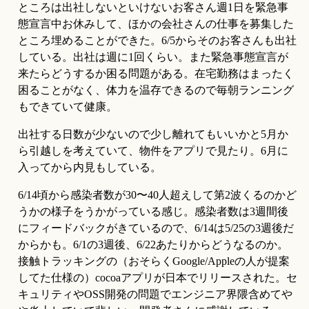
ところは出社しないといけないお客さん週1日を緊急事
態宣言中お休みして、ほかの会社さんの仕事を募集した
ところ埋めることができた。6/5からそのお客さんも出社
している。出社は週に1回くらい。また緊急事態宣言が
来たらどうするか困る問題がある。在宅勤務はまったく
困ることがなく、体力を温存できるので毎朝ランニング
もできていて健康。
出社する日数が少ないので少し離れてもいいかと5月か
ら引越しを考えていて、物件をアプリで見たり。6月に
入ってから内見もしている。
6/14頃から感染者数が30〜40人超えして第2波くるのかど
うかの様子をうかがっている感じ。感染者数は3週間後
にフィードバックがきているので、6/14は5/25の3週後だ
からかも。6/1の3週後、6/22あたりからどうなるのか。
接触トラッキングの（おそらくGoogle/Appleの人が提案
してた仕様の）cocoaアプリが日本でリリースされた。セ
キュリティやOSS開発の問題でエンジニア界隈含めてや