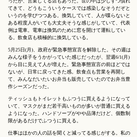
ったが、営業してる店もあった。世の中は少しずつ慣れ
てきて、どうもこういうケースでは感染しなそうだぞと
いうのを学びつつある。換気していて、人が喋らないと
ある程度人がいても大丈夫そうな感じがしていて、代表
例は電車。電車は換気のために窓を開けて運転してい
る。飲食店も積極的に換気している。
5月25日(月)、政府が緊急事態宣言を解除した。その週は
みんな様子をうかがっていた感じだったが、翌週6/1(月)
から目に見えて人が増えた。緊急事態宣言の前ほどでは
ないが、日常に戻ってきた感。飲食点も営業を再開し
て、みんなだいたいお弁当も販売していたのでお弁当豊
作シーズンだった。
ティッシュもトイレットもふつうに買えるようになって
いて、マスクがまだ若干高いものが多いが普通に買える
ようになった。ハンドソープがやや品薄だけど、個数制
限があるだけでふつうに買える。
仕事はほかの人の話を聞くと減ってる感じがする。私の