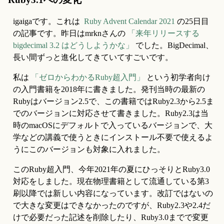
igaigaです。これは  
Ruby Advent Calendar 2021
 の25日目
の記事です。昨日はmrknさんの 
「来年リリースする 
bigdecimal 3.2 はどうしようかな」
 でした。BigDecimal、
長い間ずっと進化してきていてすごいです。
私は 
「ゼロからわかるRuby超入門」
 という初学者向け
の入門書籍を2018年に書きました。発刊当時の最新の
Rubyはバージョン2.5で、この書籍ではRuby2.3から2.5ま
でのバージョンに対応させて書きました。Ruby2.3は当
時のmacOSにデフォルトで入っているバージョンで、大
学などの講義で使うときにインストール不要で使えるよ
うにこのバージョンも対象に入れました。
このRuby超入門、今年2021年の夏にひっそりとRuby3.0
対応をしました。現在物理書籍として流通している第3
刷以降では新しい内容になっています。改訂ではないの
で大きな変更はできなかったのですが、Ruby2.3や2.4だ
けで必要だった記述を削除したり、Ruby3.0までで変更