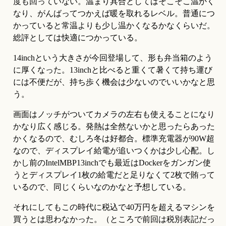
度も回っていない。温まり具合としてはそこそこ温かく
なり、がんばってつかえば暖を取れるレベル。普通につ
かっていると常温よりも少し温かくなるかなくらいだ。
総評としては快適につかっている。
14inchという大きさが今回登場して、形も弁当箱のよう
に厚くなった。13inchと比べると重くて暑くて持ち運び
には不便だが、持ち歩く機会は少ないのでいいかなと思
う。
画面はノッチがついてカメラの左右も使えることになり
かなり広く感じる。発熱は全然ないかと思ったらあった
かくなるので、むしろ冬は好都合。標準充電器が90W超
なので、ディスプレイ給電が追いつくかは少し心配。し
かし前のIntelMBP13inchでも最近はDockerをガンガン使
うとディスプレイ1枚の給電だと足りなくて2枚で賄って
いるので、同じくらいなのかなと予想している。
それにしてもこの時代に税込で40万円を超えるマシンを
買うとは思わなかった。（ところで前回は税別表記だっ