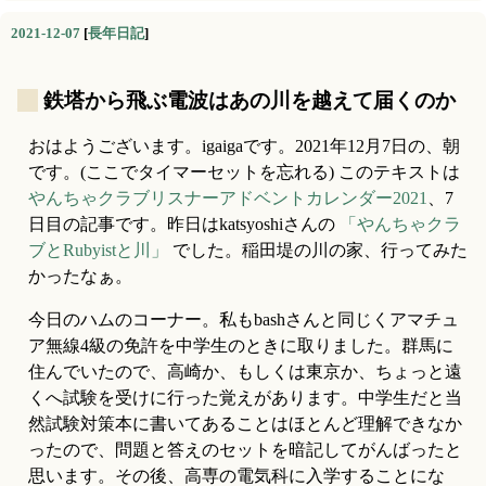
2021-12-07
[
長年日記
]
_
鉄塔から飛ぶ電波はあの川を越えて届くのか
おはようございます。igaigaです。2021年12月7日の、朝
です。(ここでタイマーセットを忘れる) このテキストは
やんちゃクラブリスナーアドベントカレンダー2021
、7
日目の記事です。昨日はkatsyoshiさんの 
「やんちゃクラ
ブとRubyistと川」
 でした。稲田堤の川の家、行ってみた
かったなぁ。
今日のハムのコーナー。私もbashさんと同じくアマチュ
ア無線4級の免許を中学生のときに取りました。群馬に
住んでいたので、高崎か、もしくは東京か、ちょっと遠
くへ試験を受けに行った覚えがあります。中学生だと当
然試験対策本に書いてあることはほとんど理解できなか
ったので、問題と答えのセットを暗記してがんばったと
思います。その後、高専の電気科に入学することにな