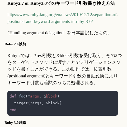
Ruby2.7 or Ruby3.0でのキーワード引数書き換え方法
https://www.ruby-lang.org/en/news/2019/12/12/separation-of-
positional-and-keyword-arguments-in-ruby-3-0/
"Handling argument delegation" を日本語訳したもの。
Ruby 2.6以前
Ruby 2では、*rest引数と&block引数を受け取り、その2つ
をターゲットメソッドに渡すことでデリゲーションメソ
ッドを書くことができる。この動作では、位置引数
(positional argument)とキーワード引数の自動変換により、
キーワード引数も暗黙のうちに処理される。
def 
foo
(*
args
, &
block
Ruby 3.0以降