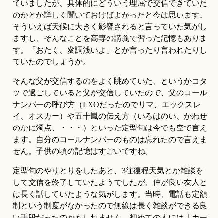
ていましたが、具体的にどういう理屈で交信できていた
のかとか詳しく聞いておけばよかったと今は思います。
そういえば天候に大きく影響されると言っていた気がし
ますし、そんなことを高専の講義で習った記憶もありま
す。「おたく、変調浅いよ」とか言ったり言われたりし
ていたのでしょうか。
そんな父が交信するのをよく眺めていた、というかコタ
ツで過ごしていると父が交信していたので、父のコール
ナンバーの呼び方（LXOだったのでリマ、エックスレ
イ、オスカー）や五十嵐の伝え方（いろはのい、かわせ
のかに濁点、・・・）といった定型句は今でも空で言え
ます。自分のコールナンバーのものは忘れたので言えま
せん。子供の頃の記憶はすごいですね。
定型句のやりとりをしたあと、3往復程天気とか雑談を
して交信を終了していたようでしたが、仲が良い友人と
は長く話していたような気がします。当時、電話も定額
制という制度がなかったので無線は長く雑談ができる良
い手段だったのかもしれません。初めての人には「カー