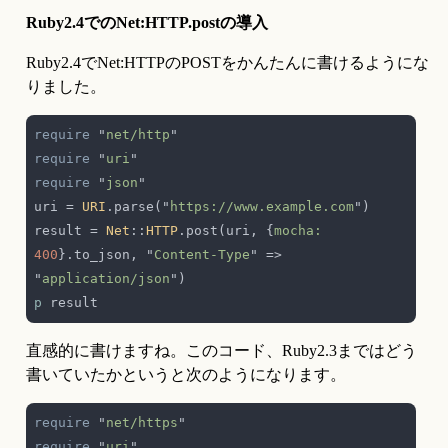
Ruby2.4でのNet:HTTP.postの導入
Ruby2.4でNet:HTTPのPOSTをかんたんに書けるようにな
りました。
require 
"
net/http
require 
"
uri
require 
"
json
uri = 
URI
.parse("
https://www.example.com
result = 
Net
::
HTTP
.post(uri, {
mocha: 
400
}.to_json, "
Content-Type
" => 
"
application/json
p
直感的に書けますね。このコード、Ruby2.3まではどう
書いていたかというと次のようになります。
require 
"
net/https
require 
"
uri