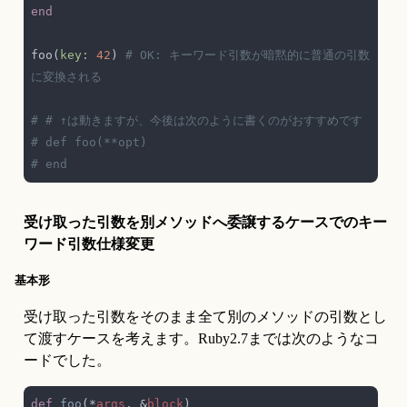
foo(
key: 
42
) 
# OK: キーワード引数が暗黙的に普通の引数
受け取った引数を別メソッドへ委譲するケースでのキー
ワード引数仕様変更
基本形
受け取った引数をそのまま全て別のメソッドの引数とし
て渡すケースを考えます。Ruby2.7までは次のようなコ
ードでした。
def 
foo
(*
args
, &
block