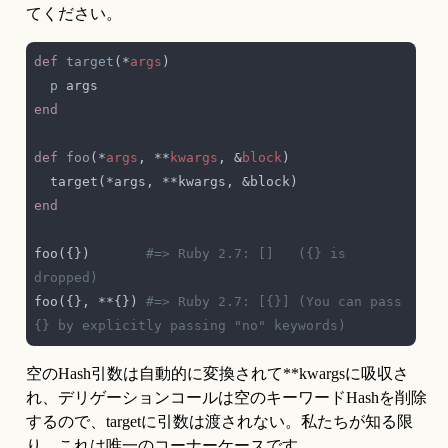
てください。
def 
target
(*
args
p
def 
foo
(*
args
, **
kwargs
, &
block
foo({})       
#=> Ruby 2.7: []   ({} is 
foo({}, **{}) 
#=> Ruby 2.7: [{}] (You can pass 
空のHash引数は自動的に変換されて**kwargsに吸収さ
れ、デリゲーションコールは空のキーワードHashを削除
するので、targetに引数は渡されない。私たちが知る限
り、これは唯一のコーナーケースです。