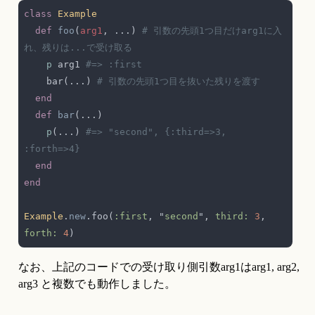
class 
def 
foo
(
arg1
, ...) 
# 引数の先頭1つ目だけarg1に入
p
 arg1 
    bar(...) 
def 
bar
p
(...) 
#=> "second", {:third=>3, 
Example
.
new
.foo(
:first
, "
second
", 
third: 
3
, 
forth: 
4
なお、上記のコードでの受け取り側引数arg1はarg1, arg2, 
arg3 と複数でも動作しました。