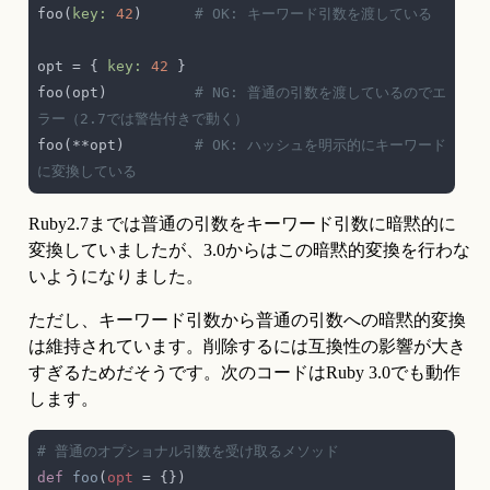
foo(
key: 
42
)      
opt = { 
key: 
42 
foo(opt)          
# NG: 普通の引数を渡しているのでエ
foo(**opt)        
# OK: ハッシュを明示的にキーワード
Ruby2.7までは普通の引数をキーワード引数に暗黙的に
変換していましたが、3.0からはこの暗黙的変換を行わな
いようになりました。
ただし、キーワード引数から普通の引数への暗黙的変換
は維持されています。削除するには互換性の影響が大き
すぎるためだそうです。次のコードはRuby 3.0でも動作
します。
def 
foo
(
opt 