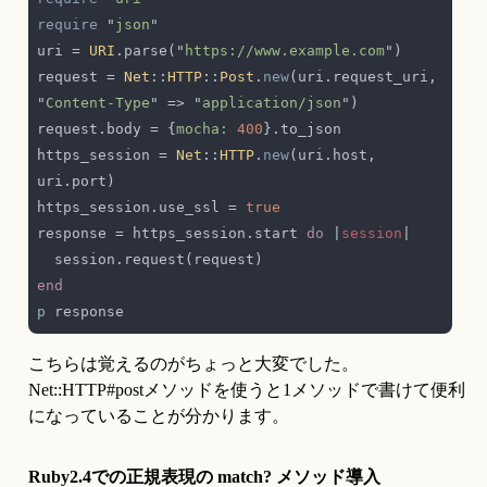
require 
"
json
uri = 
URI
.parse("
https://www.example.com
request = 
Net
::
HTTP
::
Post
.
new
(uri.request_uri, 
"
Content-Type
" => "
application/json
request.body = {
mocha: 
400
https_session = 
Net
::
HTTP
.
new
(uri.host, 
https_session.use_ssl = 
response = https_session.start 
do 
|
session
p
こちらは覚えるのがちょっと大変でした。
Net::HTTP#postメソッドを使うと1メソッドで書けて便利
になっていることが分かります。
Ruby2.4での正規表現の match? メソッド導入