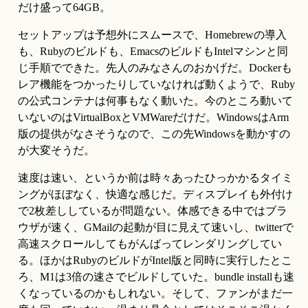
だけ盛って64GB。
セットアップは予想外にスムースで、Homebrewの導入
も、Rubyのビルドも、EmacsのビルドもIntelマシンと同
じ手順でできた。先人のみなさんのおかげだ。Dockerも
レア機能をつかったりしていなければ動くようで、Ruby
の公式コンテナは何事もなく動いた。今のところ動いて
いないのはVirtualBoxとVMWareだけだ。WindowsはArm
版の提供がなさそうなので、この先Windowsを動かすの
が大変そうだ。
速度は速い、というか前は時々あったひっかかるタイミ
ングがほぼなく、快適な感じだ。ディスプレイも外付け
で2枚差ししているが問題ない。体感できる中ではブラ
ウザが速く、GMailの起動が目に見えて速いし、twitterで
高速スクロールしてもがんばってレンダリングしてい
る。ほかはRubyのビルドがIntel版と同時に実行したとこ
ろ、M1は3倍の速さでビルドしていた。bundle installも速
くなっているのかもしれない。そして、ファンがまだ一