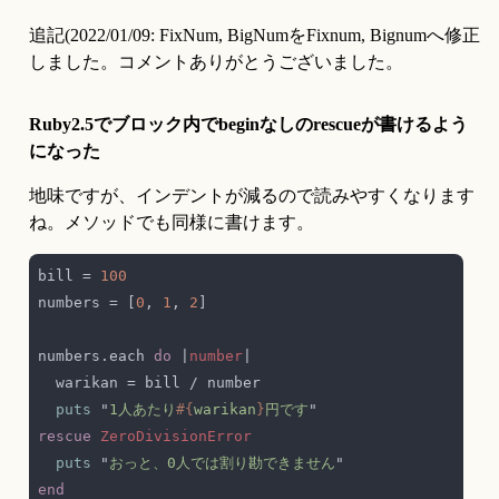
追記(2022/01/09: FixNum, BigNumをFixnum, Bignumへ修正
しました。コメントありがとうございました。
Ruby2.5でブロック内でbeginなしのrescueが書けるよう
になった
地味ですが、インデントが減るので読みやすくなります
ね。メソッドでも同様に書けます。
bill = 
numbers = [
0
, 
1
, 
2
numbers.each 
do 
|
number
puts 
"
1人あたり
#{
warikan
}
円です
rescue 
puts 
"
おっと、0人では割り勘できません