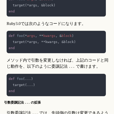
Ruby3.0では次のようなコードになります。
def 
foo
(*
args
, **
kwargs
, &
block
メソッド内で引数を変更しなければ、上記のコードと同
じ動作を、以下のように委譲記法 
 で書けます。
...
def 
foo
引数委譲記法
の拡張
...
引数委譲記法 
 では、先頭側の引数は変更できるよう
...