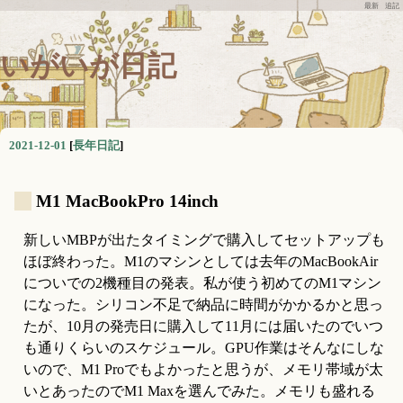
最新
追記
いがいが日記
2021-12-01
[
長年日記
]
_
M1 MacBookPro 14inch
新しいMBPが出たタイミングで購入してセットアップも
ほぼ終わった。M1のマシンとしては去年のMacBookAir
についでの2機種目の発表。私が使う初めてのM1マシン
になった。シリコン不足で納品に時間がかかるかと思っ
たが、10月の発売日に購入して11月には届いたのでいつ
も通りくらいのスケジュール。GPU作業はそんなにしな
いので、M1 Proでもよかったと思うが、メモリ帯域が太
いとあったのでM1 Maxを選んでみた。メモリも盛れる