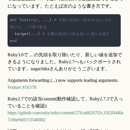
になっています。たとえば次のような書き方です。
def 
foo
(
arg1
, ...) 
# 引数の先頭1つ目をarg1に入れ、
  target(...) 
Ruby3.0で ... の先頭を取り除いたり、新しい値を追加で
きるようになりました。Ruby2.7へもバックポートされ
ています。nagachikaさんありがとうございます。
Arguments forwarding (...) now supports leading arguments. 
Feature #16378
Ruby2.7での該当commit(動作確認して、Ruby2.7.3で入っ
ていることを確認): 
https://github.com/ruby/ruby/commit/27fca66207f2c35f2f44f6a
7cbbe6fd153546082