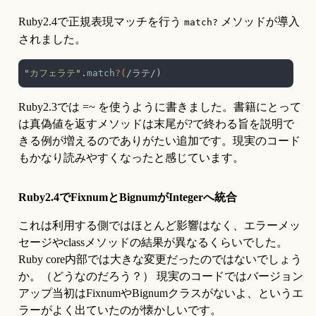
Ruby2.4で正規表現マッチを行う 
 メソッドが導入
match?
されました。
"
カフェラテ
".
match
?(
Ruby2.3では =~ を使うように書きました。書籍にとって
は真偽値を返すメソッドは末尾が?で終わる旨を説明で
きる例が増えるのでありがたい追加です。現実のコード
もかなり読みやすくなったと感じています。
Ruby2.4でFixnumとBignumがIntegerへ統合
これは利用する側ではほとんど影響はなく、エラーメッ
セージやclassメソッドの結果が異なるくらいでした。
Ruby core内部では大きな変更だったのではないでしょう
か。（どうなのだろう？） 現実のコードではバージョン
アップ当初はFixnumやBignumクラスがないよ、というエ
ラーがよく出ていたのが懐かしいです。