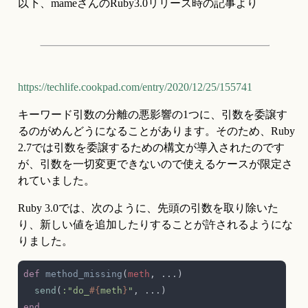
以下、mameさんのRuby3.0リリース時の記事より
https://techlife.cookpad.com/entry/2020/12/25/155741
キーワード引数の分離の悪影響の1つに、引数を委譲す
るのがめんどうになることがあります。そのため、Ruby 
2.7では引数を委譲するための構文が導入されたのです
が、引数を一切変更できないので使えるケースが限定さ
れていました。
Ruby 3.0では、次のように、先頭の引数を取り除いた
り、新しい値を追加したりすることが許されるようにな
りました。
def 
method_missing
(
meth
send
(
:"do_
#{
meth
}
"