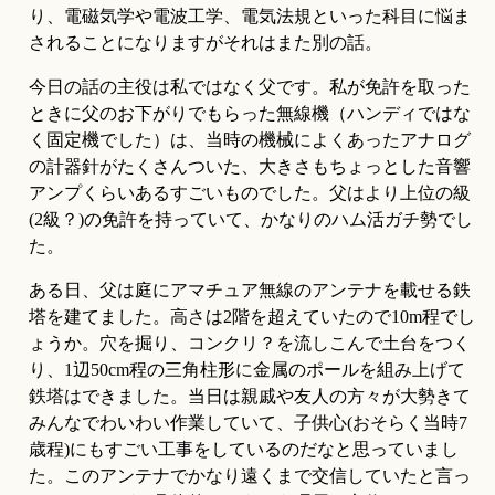
り、電磁気学や電波工学、電気法規といった科目に悩ま
されることになりますがそれはまた別の話。
今日の話の主役は私ではなく父です。私が免許を取った
ときに父のお下がりでもらった無線機（ハンディではな
く固定機でした）は、当時の機械によくあったアナログ
の計器針がたくさんついた、大きさもちょっとした音響
アンプくらいあるすごいものでした。父はより上位の級
(2級？)の免許を持っていて、かなりのハム活ガチ勢でし
た。
ある日、父は庭にアマチュア無線のアンテナを載せる鉄
塔を建てました。高さは2階を超えていたので10m程でし
ょうか。穴を掘り、コンクリ？を流しこんで土台をつく
り、1辺50cm程の三角柱形に金属のポールを組み上げて
鉄塔はできました。当日は親戚や友人の方々が大勢きて
みんなでわいわい作業していて、子供心(おそらく当時7
歳程)にもすごい工事をしているのだなと思っていまし
た。このアンテナでかなり遠くまで交信していたと言っ