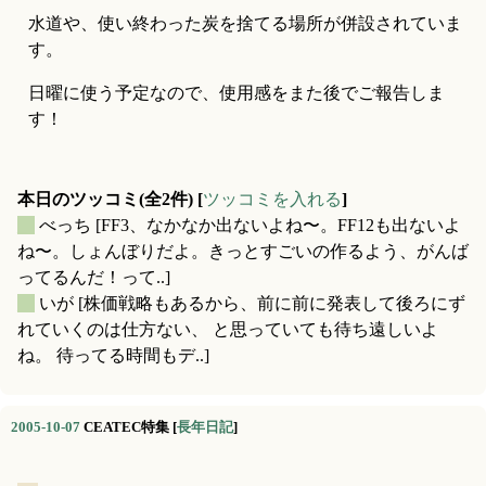
水道や、使い終わった炭を捨てる場所が併設されていま
す。
日曜に使う予定なので、使用感をまた後でご報告しま
す！
本日のツッコミ(全2件) [
ツッコミを入れる
]
_
べっち
[FF3、なかなか出ないよね〜。FF12も出ないよ
ね〜。しょんぼりだよ。きっとすごいの作るよう、がんば
ってるんだ！って..]
_
いが
[株価戦略もあるから、前に前に発表して後ろにず
れていくのは仕方ない、 と思っていても待ち遠しいよ
ね。 待ってる時間もデ..]
2005-10-07
CEATEC特集
[
長年日記
]