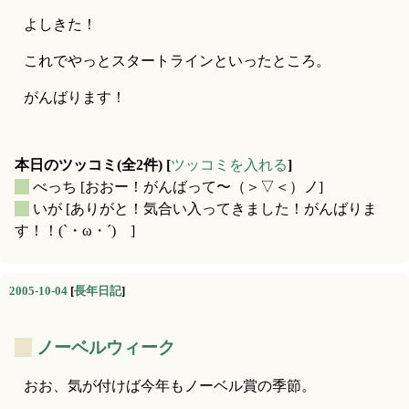
よしきた！
これでやっとスタートラインといったところ。
がんばります！
本日のツッコミ(全2件) [
ツッコミを入れる
]
_
べっち
[おおー！がんばって〜（＞▽＜）ノ]
_
いが
[ありがと！気合い入ってきました！がんばりま
す！！(`・ω・´)ゝ]
2005-10-04
[
長年日記
]
_
ノーベルウィーク
おお、気が付けば今年もノーベル賞の季節。