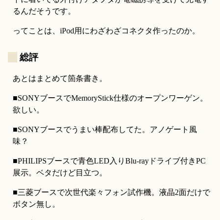
るんだそうです。
ってことは、iPod用にわざわざコネクタ作ったのか。
_
総評
あとはまとめて箇条書き。
■SONYブースでMemoryStick仕様のオープンワーゲン。
欲しい。
■SONYブースでうまい棒配布してた。アノゲート風
味？
■PHILIPSブースで青色LED入りBlu-rayドライブ付きPC
展示。ベタだけど目立つ。
■三菱ブースで次世代楽々フォン試作機。液晶2面だけで
ボタン無し。