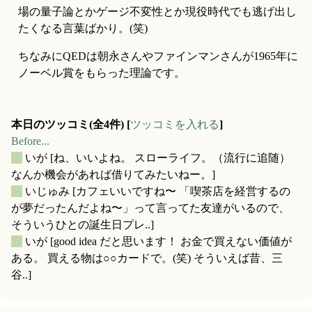
場の量子論とかゲージ不変性とか現役時代でも逃げ出し
たくなる言葉ばかり。(笑)
ちなみにQEDは朝永さんやファインマンさんが1965年に
ノーベル賞をもらった理論です。
本日のツッコミ(全4件) [
ツッコミを入れる
]
Before...
_
いが
[ね、いいよね。 スローライフ。（流行に追随）
なんか機会があれば借りてみたいねー。]
_
いじゅみ
[カフェいいですね〜 「喫茶店を経営するの
が夢だったんだよね〜」って言ってた友達がいるので、
そういうひとの誕生日プレ..]
_
いが
[good idea だと思います！ お金で買えない価値が
ある。 買える物は○○カードで。(笑) そういえば昔、三
谷..]