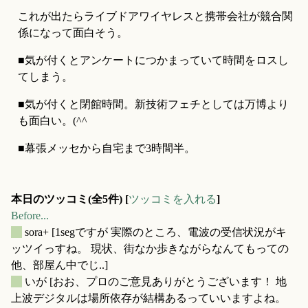
これが出たらライブドアワイヤレスと携帯会社が競合関
係になって面白そう。
■気が付くとアンケートにつかまっていて時間をロスし
てしまう。
■気が付くと閉館時間。新技術フェチとしては万博より
も面白い。(^^ゞ
■幕張メッセから自宅まで3時間半。
本日のツッコミ(全5件) [
ツッコミを入れる
]
Before...
_
sora+
[1segですが 実際のところ、電波の受信状況がキ
ッツイっすね。 現状、街なか歩きながらなんてもっての
他、部屋ん中でじ..]
_
いが
[おお、プロのご意見ありがとうございます！ 地
上波デジタルは場所依存が結構あるっていいますよね。