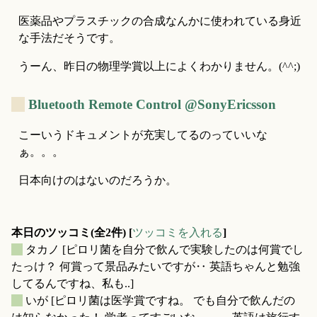
医薬品やプラスチックの合成なんかに使われている身近
な手法だそうです。
うーん、昨日の物理学賞以上によくわかりません。(^^;)
_
Bluetooth Remote Control @SonyEricsson
こーいうドキュメントが充実してるのっていいな
ぁ。。。
日本向けのはないのだろうか。
本日のツッコミ(全2件) [
ツッコミを入れる
]
_
タカノ
[ピロリ菌を自分で飲んで実験したのは何賞でし
たっけ？ 何賞って景品みたいですが‥ 英語ちゃんと勉強
してるんですね、私も..]
_
いが
[ピロリ菌は医学賞ですね。 でも自分で飲んだの