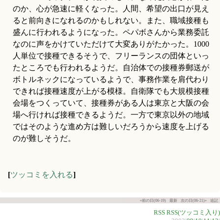
のか、心が急速に軽くなった。人間、希望の出口が見え
ると前向きになれるのかもしれない。また、職域接種も
盛んに行われるようになった。ペパボさんから業務委託
なのに声をかけていただけて大変ありがたかった。1000
人単位で接種できるそうで、フリーランスの団体といっ
たところでも行われるようだ。自治体での接種券郵送が
ボトルネックになっているようで、事務作業を肩代わり
できれば接種速度が上がる模様。自衛隊でも大規模接種
会場をつくっていて、接種券がある人は東京と大阪の会
場へ行ければ接種できるようだ。一方で東京以外の地域
ではそのような進め方は難しいだろうから速度を上げる
のが難しそうだ。
[
ツッコミを入れる
]
«前の日(06-19)
最新
次の日(06-21)»
追記
RSS
RSS(ツッコミ入り)