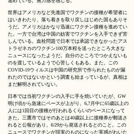
進めている。無力感を感じる。
世界はアメリカなど先進国でワクチンの接種が希望者に
はいきわたり、落ち着きを取り戻しはじめた国もありそ
うだ。アメリカはかなり迅速にワクチン接種を進めてい
た。一方で台湾は中国の妨害でワクチンを入手できず苦
しんでいる。血栓問題で日本では承認できなかったアス
トラゼネカのワクチン100万本程を送ったところ大きな
ニュースになったようだ。自分のところでつかえないも
のを渡しているようで心苦しくもある。また、この
COVID-19ウィルスは中国の研究所で作られたものが漏
れたのではないかという調査も始まっているが、真相は
まだ解明されていない。
日本では当初ワクチンの入手に手を焼いていたが、GW
明け頃から急速にペースが上がり、6,7月中に65歳以上の
人には1回目の接種が行われるくらいのペースになって
きた。三鷹市ではそのあとは40歳以上に接種券が郵送さ
れると公報があり、6/29から発送されるとのこと。この
ニュースでワクチンが現実のものになった実感がわいた