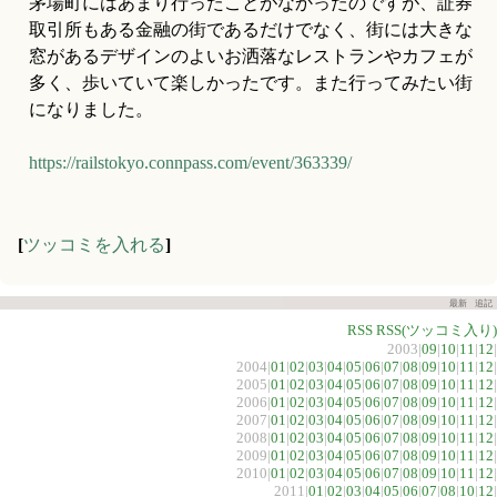
茅場町にはあまり行ったことがなかったのですが、証券
取引所もある金融の街であるだけでなく、街には大きな
窓があるデザインのよいお洒落なレストランやカフェが
多く、歩いていて楽しかったです。また行ってみたい街
になりました。
https://railstokyo.connpass.com/event/363339/
[
ツッコミを入れる
]
最新
追記
RSS
RSS(ツッコミ入り)
2003|
09
|
10
|
11
|
12
|
2004|
01
|
02
|
03
|
04
|
05
|
06
|
07
|
08
|
09
|
10
|
11
|
12
|
2005|
01
|
02
|
03
|
04
|
05
|
06
|
07
|
08
|
09
|
10
|
11
|
12
|
2006|
01
|
02
|
03
|
04
|
05
|
06
|
07
|
08
|
09
|
10
|
11
|
12
|
2007|
01
|
02
|
03
|
04
|
05
|
06
|
07
|
08
|
09
|
10
|
11
|
12
|
2008|
01
|
02
|
03
|
04
|
05
|
06
|
07
|
08
|
09
|
10
|
11
|
12
|
2009|
01
|
02
|
03
|
04
|
05
|
06
|
07
|
08
|
09
|
10
|
11
|
12
|
2010|
01
|
02
|
03
|
04
|
05
|
06
|
07
|
08
|
09
|
10
|
11
|
12
|
2011|
01
|
02
|
03
|
04
|
05
|
06
|
07
|
08
|
10
|
12
|