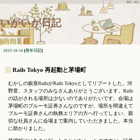
最新
追記
いがいが日記
2025-10-16
[
長年日記
]
_
Rails Tokyo 再起動と茅場町
むかしの銀座RailsがRails Tokyoとしてリブートした。河
野君、スタッフのみなさんありがとうございます。Rails
の話がされる場所は少ないのでありがたいです。会場は
茅場町のブルーモ証券さんなのですが、場所を間違えて
ブルーモ証券さんの執務エリアの方へ行ってしまい、親
切な社員さんに会場まで案内していただきました。本当
に助かりました。