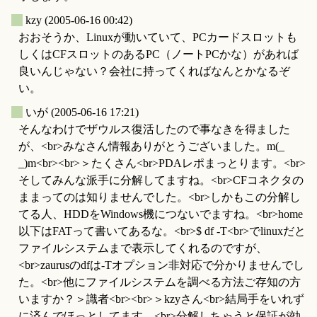
_
kzy
(2005-06-16 00:42)
おおそうか、Linuxが動いていて、PCカードスロットも
しくはCFスロットのあるPC（ノートPCかな）があれば
良いんじゃない？会社に持ってくればなんとかなるぞ
い。
_
いが
(2005-06-16 17:21)
そんなわけでザウルス復活したので事なきを得ました
が、<br>みなさん情報ありがとうございました。m(_
_)m<br><br>＞たくさん<br>PDAレポまっとります。<br>
そしてみんな派手に分解してますね。<br>CFコネクタの
ままってのは知りませんでした。<br>しかもこの分解し
てる人、HDDをWindows機につないでますね。<br>home
以下はFATって書いてあるな。<br>$ df -T<br>でlinuxだと
ファイルシステムまで表示してくれるのですが、
<br>zaurusのdfは-Tオプション非対応で分かりませんでし
た。<br>他にファイルシステムを調べる方法ご存知の方
いますか？＞識者<br><br>＞kzyさん<br>結局手をいれず
に済んでほっとしてます。<br>分解しちゃうと保証が効