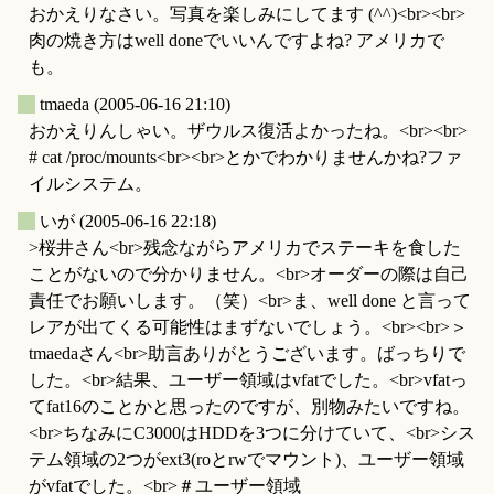
おかえりなさい。写真を楽しみにしてます (^^)<br><br>
肉の焼き方はwell doneでいいんですよね? アメリカで
も。
_
tmaeda
(2005-06-16 21:10)
おかえりんしゃい。ザウルス復活よかったね。<br><br>
# cat /proc/mounts<br><br>とかでわかりませんかね?ファ
イルシステム。
_
いが
(2005-06-16 22:18)
>桜井さん<br>残念ながらアメリカでステーキを食した
ことがないので分かりません。<br>オーダーの際は自己
責任でお願いします。（笑）<br>ま、well done と言って
レアが出てくる可能性はまずないでしょう。<br><br>＞
tmaedaさん<br>助言ありがとうございます。ばっちりで
した。<br>結果、ユーザー領域はvfatでした。<br>vfatっ
てfat16のことかと思ったのですが、別物みたいですね。
<br>ちなみにC3000はHDDを3つに分けていて、<br>シス
テム領域の2つがext3(roとrwでマウント)、ユーザー領域
がvfatでした。<br>＃ユーザー領域