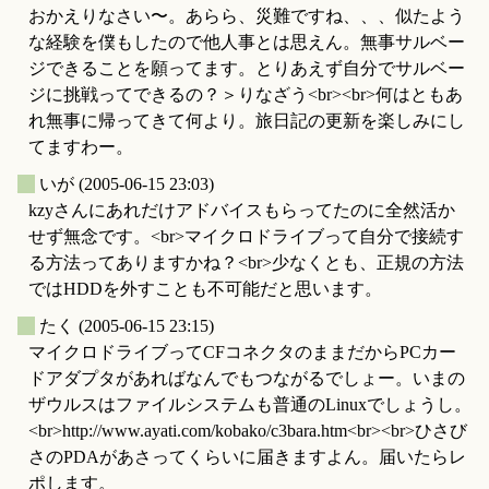
おかえりなさい〜。あらら、災難ですね、、、似たよう
な経験を僕もしたので他人事とは思えん。無事サルベー
ジできることを願ってます。とりあえず自分でサルベー
ジに挑戦ってできるの？＞りなざう<br><br>何はともあ
れ無事に帰ってきて何より。旅日記の更新を楽しみにし
てますわー。
_
いが
(2005-06-15 23:03)
kzyさんにあれだけアドバイスもらってたのに全然活か
せず無念です。<br>マイクロドライブって自分で接続す
る方法ってありますかね？<br>少なくとも、正規の方法
ではHDDを外すことも不可能だと思います。
_
たく
(2005-06-15 23:15)
マイクロドライブってCFコネクタのままだからPCカー
ドアダプタがあればなんでもつながるでしょー。いまの
ザウルスはファイルシステムも普通のLinuxでしょうし。
<br>http://www.ayati.com/kobako/c3bara.htm<br><br>ひさび
さのPDAがあさってくらいに届きますよん。届いたらレ
ポします。