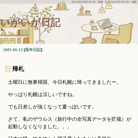
«前の日記(2005-06-10)
最新
次の日記(2005-06-16)»
編集
いがいが日記
2005-06-15
[
長年日記
]
_
帰札
土曜日に無事帰国、今日札幌に帰ってきましたー。
やっぱり札幌は涼しいですね。
でも日差しが強くなって夏っぽいです。
さて、私のザウルス（旅行中の全写真データを貯蔵）が
起動しなくなりました。。。