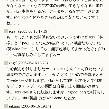
かなくなっちゃうので本体の修理ができなくなる可能性
が。<br>本体をとるか、データをとるかすごく迷いま
す。(^^;)<br>本体をあきらめるほど安くないんですよ
ね。。。
_
sora+
(2005-06-16 17:39)
もーまったく何の関係もないコメントですけど<br>「神
様」と「job」ってなんか結びつかない単語たちですね
(笑)<br><br>…にしても、無事起動してよかったです('-'*)
<br>写真楽しみにしてますねー
_
いが
(2005-06-16 18:28)
ご心配おかけしましたー。＞sora+さん<br>写真ただいま
編集中でございます。<br>めんどくさいので全部まとめ
てwebページ化します。<br>そして旅行記であとで何枚
かピックアップ。<br>問題は容量と上り回線の速度で
す。<br><br>さらに脱線しますが、"good job"は米語らし
いです。<br>英語では"well done"だとか。
_
sakurai
(2005-06-16 19:14)