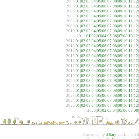
2004|
01
|
02
|
03
|
04
|
05
|
06
|
07
|
08
|
09
|
10
|
11
|
12
|
2005|
01
|
02
|
03
|
04
|
05
|
06
|
07
|
08
|
09
|
10
|
11
|
12
|
2006|
01
|
02
|
03
|
04
|
05
|
06
|
07
|
08
|
09
|
10
|
11
|
12
|
2007|
01
|
02
|
03
|
04
|
05
|
06
|
07
|
08
|
09
|
10
|
11
|
12
|
2008|
01
|
02
|
03
|
04
|
05
|
06
|
07
|
08
|
09
|
10
|
11
|
12
|
2009|
01
|
02
|
03
|
04
|
05
|
06
|
07
|
08
|
09
|
10
|
11
|
12
|
2010|
01
|
02
|
03
|
04
|
05
|
06
|
07
|
08
|
09
|
10
|
11
|
12
|
2011|
01
|
02
|
03
|
04
|
05
|
06
|
07
|
08
|
10
|
12
|
2012|
01
|
02
|
03
|
04
|
05
|
06
|
07
|
08
|
09
|
10
|
11
|
12
|
2013|
01
|
02
|
03
|
04
|
05
|
06
|
07
|
08
|
09
|
10
|
11
|
12
|
2014|
01
|
02
|
03
|
04
|
05
|
06
|
07
|
08
|
09
|
10
|
11
|
12
|
2015|
01
|
02
|
03
|
04
|
05
|
06
|
07
|
08
|
09
|
10
|
11
|
12
|
2016|
01
|
02
|
03
|
04
|
05
|
06
|
07
|
08
|
09
|
10
|
11
|
12
|
2017|
01
|
02
|
03
|
04
|
05
|
06
|
07
|
08
|
09
|
10
|
11
|
12
|
2018|
01
|
02
|
03
|
04
|
05
|
06
|
07
|
08
|
09
|
10
|
11
|
12
|
2019|
01
|
02
|
03
|
04
|
05
|
06
|
07
|
08
|
09
|
10
|
11
|
12
|
2020|
01
|
02
|
03
|
04
|
05
|
06
|
07
|
08
|
09
|
10
|
11
|
12
|
2021|
01
|
02
|
03
|
04
|
05
|
06
|
07
|
08
|
09
|
10
|
11
|
12
|
2022|
01
|
02
|
03
|
04
|
05
|
06
|
07
|
08
|
09
|
10
|
11
|
12
|
2023|
01
|
02
|
03
|
04
|
05
|
06
|
07
|
08
|
09
|
10
|
11
|
12
|
2024|
01
|
02
|
03
|
04
|
05
|
06
|
07
|
08
|
09
|
10
|
11
|
12
|
2025|
01
|
02
|
03
|
04
|
05
|
06
|
07
|
08
|
09
|
10
|
11
|
12
|
2026|
01
|
02
|
03
|
04
|
05
|
06
|
07
|
08
|
Generated by
tDiary
version 5.5.0