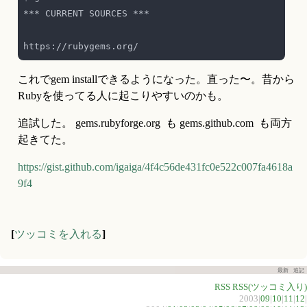
これでgem installできるようになった。直った〜。昔から
Rubyを使ってる人に起こりやすいのかも。
追試した。 gems.rubyforge.org  も gems.github.com  も両方
起きてた。
https://gist.github.com/igaiga/4f4c56de431fc0e522c007fa4618a
9f4
[
ツッコミを入れる
]
最新
追記
RSS
RSS(ツッコミ入り)
2003|
09
|
10
|
11
|
12
|