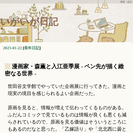
最新
追記
いがいが日記
2025-01-22
[
長年日記
]
_
漫画家・森薫と入江亜季展 - ペン先が描く緻
密なる世界 -
世田谷文学館でやっていた企画展に行ってきた。漫画と
現実の境目を感じられるよい企画だった。
原画を見ると、情報が増えて伝わってくるものがある。
ふだんコミックで見ているものは情報が良くも悪くも減
らされているので、原画を見る価値はそういうところに
もあるのだなと思った。「乙嫁語り」や「北北西に曇と