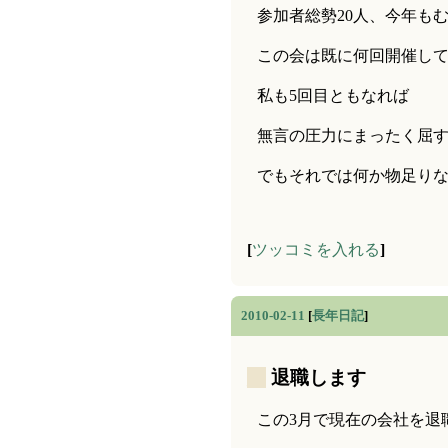
参加者総勢20人、今年も
この会は既に何回開催して
私も5回目ともなれば
無言の圧力にまったく屈
でもそれでは何か物足りな
[
ツッコミを入れる
]
2010-02-11
[
長年日記
]
_
退職します
この3月で現在の会社を退