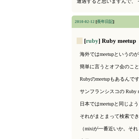
遭遇すると思いますんで、 そ
2010-02-12
[
長年日記
]
_
[
ruby
] Ruby meetup
海外ではmeetupという
簡単に言うとオフ会のこ
Rubyのmeetupもあるんで
サンフランシスコの Ruby 
日本ではmeetupと同じ
それがまとまって検索で
（mixiが一番近いか。