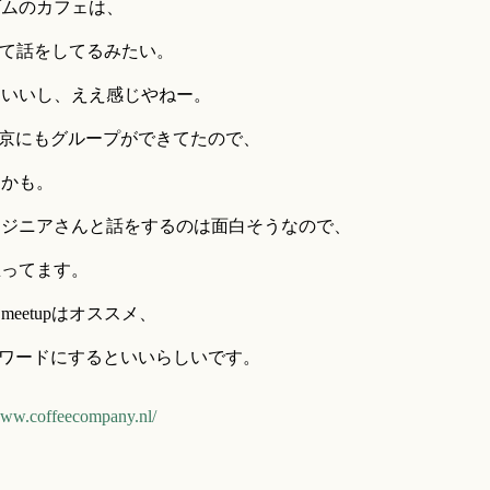
ダムのカフェは、
って話をしてるみたい。
こいいし、ええ感じやねー。
eetupが東京にもグループができてたので、
るかも。
ンジニアさんと話をするのは面白そうなので、
思ってます。
eetupはオススメ、
e とかキーワードにするといいらしいです。
www.coffeecompany.nl/