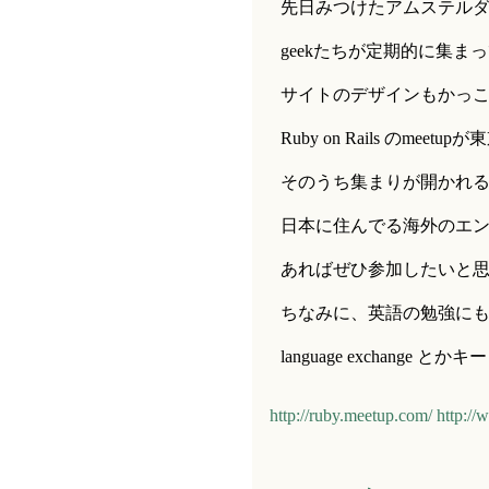
先日みつけたアムステル
geekたちが定期的に集ま
サイトのデザインもかっ
Ruby on Rails のm
そのうち集まりが開かれ
日本に住んでる海外のエ
あればぜひ参加したいと
ちなみに、英語の勉強にもm
language exchang
http://ruby.meetup.com/
http://