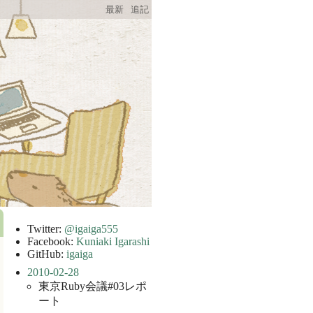
最新
追記
Twitter:
@igaiga555
Facebook:
Kuniaki Igarashi
GitHub:
igaiga
2010-02-28
東京Ruby会議#03レポ
ート