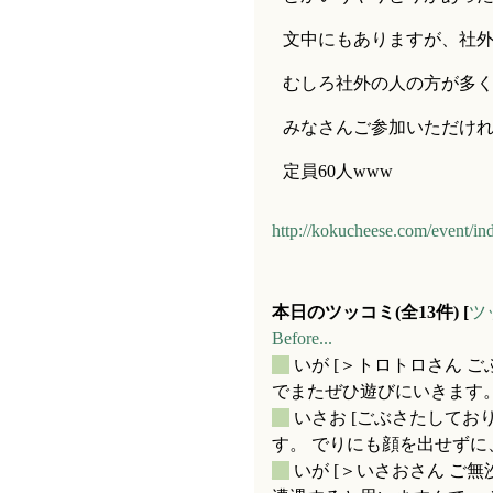
文中にもありますが、社
むしろ社外の人の方が多
みなさんご参加いただけ
定員60人www
http://kokucheese.com/event/in
本日のツッコミ(全13件) [
ツ
Before...
_
いが
[＞トロトロさん 
でまたぜひ遊びにいきます。 
_
いさお
[ごぶさたしてお
す。 でりにも顔を出せずに、
_
いが
[＞いさおさん ご無