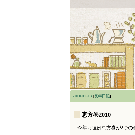
2010-02-03
[
長年日記
]
_
恵方巻2010
今年も恒例恵方巻が2つの