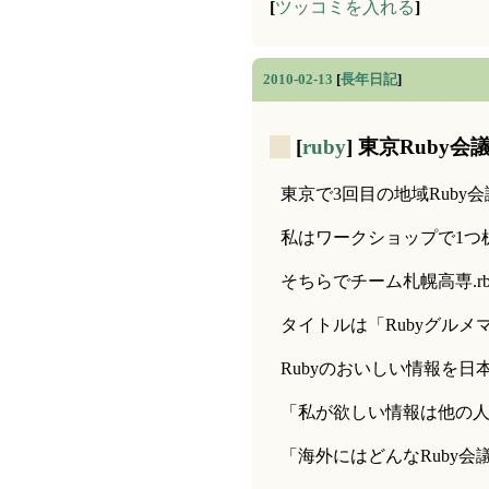
[
ツッコミを入れる
]
2010-02-13
[
長年日記
]
_
[
ruby
] 東京Ruby
東京で3回目の地域Ruby会
私はワークショップで1つ
そちらでチーム札幌高専.
タイトルは「Rubyグル
Rubyのおいしい情報を
「私が欲しい情報は他の
「海外にはどんなRuby