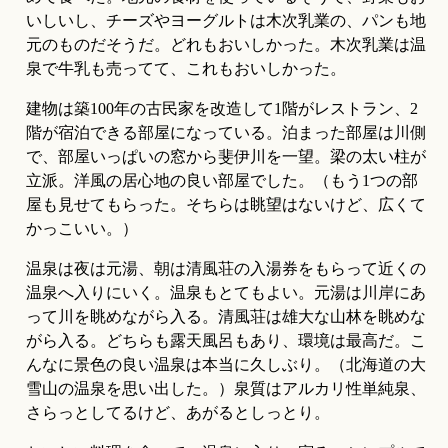
いしいし、チーズやヨーグルトは木次乳業の、パンも地
元のものだそうだ。どれもおいしかった。木次乳業は温
泉で牛乳も売ってて、これもおいしかった。
建物は築100年の古民家を改造して1階がレストラン、2
階が宿泊できる部屋になっている。泊まった部屋は川側
で、部屋いっぱいの窓から斐伊川を一望。梁の太い柱が
立派。洋風の居心地の良い部屋でした。（もう1つの部
屋も見せてもらった。そちらは眺望はないけど、広くて
かっこいい。）
温泉は夜は元湯、朝は清風荘の入湯券をもらって近くの
温泉へ入りにいく。温泉もとてもよい。元湯は川岸にあ
って川を眺めながら入る。清風荘は雄大な山林を眺めな
がら入る。どちらも露天風呂もあり、環境は最高だ。こ
んなに景色の良い温泉は本当に久しぶり。（北海道の大
雪山の温泉を思い出した。）泉質はアルカリ性単純泉、
さらっとしてるけど、あがるとしっとり。