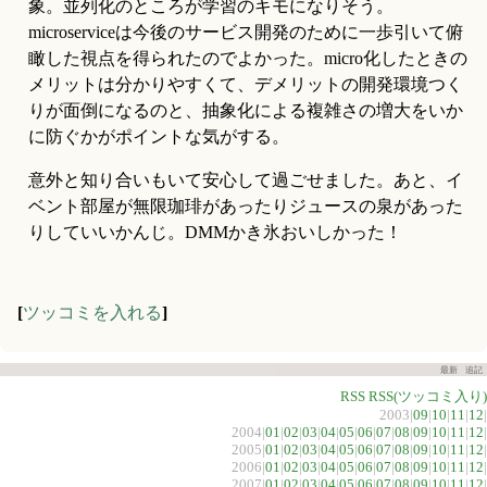
象。並列化のところが学習のキモになりそう。
microserviceは今後のサービス開発のために一歩引いて俯
瞰した視点を得られたのでよかった。micro化したときの
メリットは分かりやすくて、デメリットの開発環境つく
りが面倒になるのと、抽象化による複雑さの増大をいか
に防ぐかがポイントな気がする。
意外と知り合いもいて安心して過ごせました。あと、イ
ベント部屋が無限珈琲があったりジュースの泉があった
りしていいかんじ。DMMかき氷おいしかった！
[
ツッコミを入れる
]
最新
追記
RSS
RSS(ツッコミ入り)
2003|
09
|
10
|
11
|
12
|
2004|
01
|
02
|
03
|
04
|
05
|
06
|
07
|
08
|
09
|
10
|
11
|
12
|
2005|
01
|
02
|
03
|
04
|
05
|
06
|
07
|
08
|
09
|
10
|
11
|
12
|
2006|
01
|
02
|
03
|
04
|
05
|
06
|
07
|
08
|
09
|
10
|
11
|
12
|
2007|
01
|
02
|
03
|
04
|
05
|
06
|
07
|
08
|
09
|
10
|
11
|
12
|