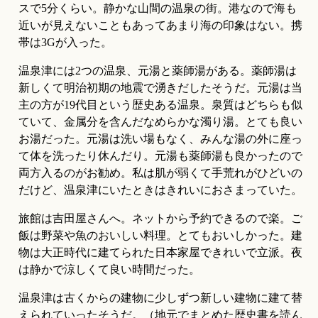
スで5分くらい。静かな山間の温泉の街。港なので海も
近いが見えないこともあってあまり海の印象はない。携
帯は3Gが入った。
温泉津には2つの温泉、元湯と薬師湯がある。薬師湯は
新しくて明治初期の地震で湧きだしたそうだ。元湯は当
主の方が19代目という歴史ある温泉。泉質はどちらも似
ていて、金属分を含んだなめらかな濁り湯。とても良い
お湯だった。元湯は洗い場もなく、みんな湯の外に座っ
て体を洗ったり休んだり。元湯も薬師湯も良かったので
両方入るのがお勧め。私は肌が弱くて手荒れがひどいの
だけど、温泉津にいたときはきれいにおさまっていた。
旅館は吉田屋さんへ。ネットから予約できるので楽。ご
飯は野菜や魚のおいしい料理。とてもおいしかった。建
物は大正時代に建てられた日本家屋できれいで立派。夜
は静かで涼しくて良い時間だった。
温泉津は古くからの建物に少しずつ新しい建物に建て替
えられていったそうだ。（地元でまとめた歴史書を読ん