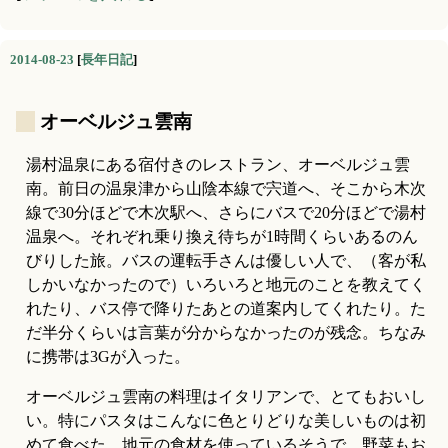
2014-08-23
[
長年日記
]
_
オーベルジュ雲南
湯村温泉にある宿付きのレストラン、オーベルジュ雲
南。前日の温泉津から山陰本線で宍道へ、そこから木次
線で30分ほどで木次駅へ、さらにバスで20分ほどで湯村
温泉へ。それぞれ乗り換え待ちが1時間くらいあるのん
びりした旅。バスの運転手さんは優しい人で、（客が私
しかいなかったので）いろいろと地元のことを教えてく
れたり、バス停で降りたあとの道案内してくれたり。た
だ半分くらいは言葉が分からなかったのが残念。ちなみ
に携帯は3Gが入った。
オーベルジュ雲南の料理はイタリアンで、とてもおいし
い。特にパスタはこんなに色とりどりな美しいものは初
めて食べた。地元の食材を使っているそうで、野菜もお