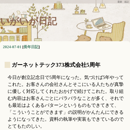
最新
追記
いがいが日記
2024-07-01
[
長年日記
]
_
ガーネットテック373株式会社5周年
今日が創立記念日で5周年になった。気づけば5年やって
これた。お客さんの会社さんとそこにいる人たちが真摯
に優しく対応してくれたおかげで続けてこれた。取り組
む内容はお客さんごとにバラバラなことが多く、それで
も最近はよくあるパターンというものもできてきて、
「こういうことができます」の説明がかんたんにできる
ようになってきた。資料の執筆や実装もできているので
とてもたのしい。