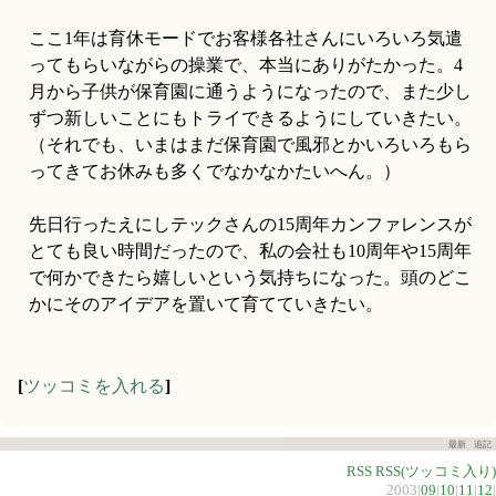
ここ1年は育休モードでお客様各社さんにいろいろ気遣
ってもらいながらの操業で、本当にありがたかった。4
月から子供が保育園に通うようになったので、また少し
ずつ新しいことにもトライできるようにしていきたい。
（それでも、いまはまだ保育園で風邪とかいろいろもら
ってきてお休みも多くでなかなかたいへん。）
先日行ったえにしテックさんの15周年カンファレンスが
とても良い時間だったので、私の会社も10周年や15周年
で何かできたら嬉しいという気持ちになった。頭のどこ
かにそのアイデアを置いて育てていきたい。
[
ツッコミを入れる
]
最新
追記
RSS
RSS(ツッコミ入り)
2003|
09
|
10
|
11
|
12
|