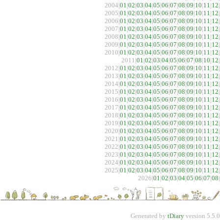
2004|
01
|
02
|
03
|
04
|
05
|
06
|
07
|
08
|
09
|
10
|
11
|
12
|
2005|
01
|
02
|
03
|
04
|
05
|
06
|
07
|
08
|
09
|
10
|
11
|
12
|
2006|
01
|
02
|
03
|
04
|
05
|
06
|
07
|
08
|
09
|
10
|
11
|
12
|
2007|
01
|
02
|
03
|
04
|
05
|
06
|
07
|
08
|
09
|
10
|
11
|
12
|
2008|
01
|
02
|
03
|
04
|
05
|
06
|
07
|
08
|
09
|
10
|
11
|
12
|
2009|
01
|
02
|
03
|
04
|
05
|
06
|
07
|
08
|
09
|
10
|
11
|
12
|
2010|
01
|
02
|
03
|
04
|
05
|
06
|
07
|
08
|
09
|
10
|
11
|
12
|
2011|
01
|
02
|
03
|
04
|
05
|
06
|
07
|
08
|
10
|
12
|
2012|
01
|
02
|
03
|
04
|
05
|
06
|
07
|
08
|
09
|
10
|
11
|
12
|
2013|
01
|
02
|
03
|
04
|
05
|
06
|
07
|
08
|
09
|
10
|
11
|
12
|
2014|
01
|
02
|
03
|
04
|
05
|
06
|
07
|
08
|
09
|
10
|
11
|
12
|
2015|
01
|
02
|
03
|
04
|
05
|
06
|
07
|
08
|
09
|
10
|
11
|
12
|
2016|
01
|
02
|
03
|
04
|
05
|
06
|
07
|
08
|
09
|
10
|
11
|
12
|
2017|
01
|
02
|
03
|
04
|
05
|
06
|
07
|
08
|
09
|
10
|
11
|
12
|
2018|
01
|
02
|
03
|
04
|
05
|
06
|
07
|
08
|
09
|
10
|
11
|
12
|
2019|
01
|
02
|
03
|
04
|
05
|
06
|
07
|
08
|
09
|
10
|
11
|
12
|
2020|
01
|
02
|
03
|
04
|
05
|
06
|
07
|
08
|
09
|
10
|
11
|
12
|
2021|
01
|
02
|
03
|
04
|
05
|
06
|
07
|
08
|
09
|
10
|
11
|
12
|
2022|
01
|
02
|
03
|
04
|
05
|
06
|
07
|
08
|
09
|
10
|
11
|
12
|
2023|
01
|
02
|
03
|
04
|
05
|
06
|
07
|
08
|
09
|
10
|
11
|
12
|
2024|
01
|
02
|
03
|
04
|
05
|
06
|
07
|
08
|
09
|
10
|
11
|
12
|
2025|
01
|
02
|
03
|
04
|
05
|
06
|
07
|
08
|
09
|
10
|
11
|
12
|
2026|
01
|
02
|
03
|
04
|
05
|
06
|
07
|
08
|
Generated by
tDiary
version 5.5.0