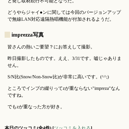
と発し取材続行不可能となった。
どうやらジャイ●ンに関しては今回のバージョンアップ
で無線LAN対応遠隔熱唱機能が付加されるようだ。
_
imprezza写真
皆さんの熱いご要望？にお答えして撮影。
昨日撮影したものです。ええ、3/31です。嘘じゃありま
せん。
S/N比(Snow/Non-Snow比)が非常に高いです。(^^;)
ところでインプの綴りってzが重ならない"impreza"なん
ですね。
でもzが重なった方が好き。
本日のツッコミ(全4件) [
ツッコミを入れる
]