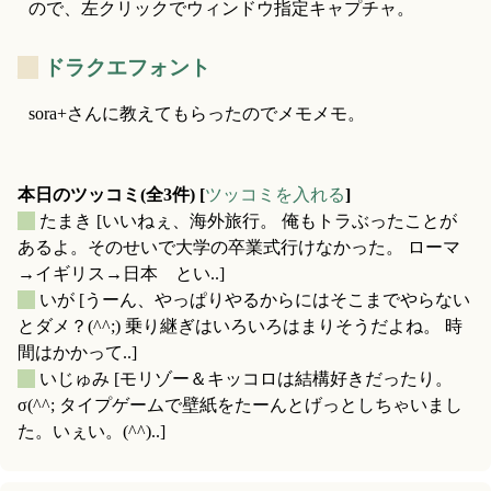
ので、左クリックでウィンドウ指定キャプチャ。
_
ドラクエフォント
sora+さんに教えてもらったのでメモメモ。
本日のツッコミ(全3件) [
ツッコミを入れる
]
_
たまき
[いいねぇ、海外旅行。 俺もトラぶったことが
あるよ。そのせいで大学の卒業式行けなかった。 ローマ
→イギリス→日本 とい..]
_
いが
[うーん、やっぱりやるからにはそこまでやらない
とダメ？(^^;) 乗り継ぎはいろいろはまりそうだよね。 時
間はかかって..]
_
いじゅみ
[モリゾー＆キッコロは結構好きだったり。
σ(^^; タイプゲームで壁紙をたーんとげっとしちゃいまし
た。いぇい。(^^)..]