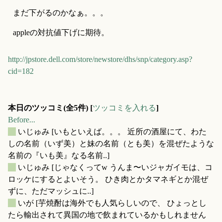
まだ下がるのかなぁ。。。
appleの対抗値下げに期待。
http://jpstore.dell.com/store/newstore/dhs/snp/category.asp?
cid=182
本日のツッコミ(全5件) [
ツッコミを入れる
]
Before...
_
いじゅみ
[いもといえば。。。 近所の酒屋にて、わた
しの名前（いず美）と妹の名前（とも美）を混ぜたような
名前の『いも美』なる名前..]
_
いじゅみ
[じゃなくってw うんま〜いジャガイモは、コ
ロッケにするとよいそう。 ひき肉とかタマネギとか混ぜ
ずに、ただマッシュに..]
_
いが
[芋焼酎は海外でも人気らしいので、 ひょっとし
たら輸出されて異国の地で飲まれているかもしれません