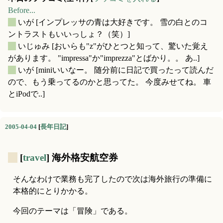
Before...
_
いが
[インプレッサの青は大好きです。 雪の白とのコ
ントラストもいいっしょ？（笑）]
_
いじゅみ
[おいらも"z"がひとつと知って、驚いた覚え
があります。 "impressa"か"imprezza"とばかり。。 あ..]
_
いが
[miniいいなー。 随分前に日記で買ったって読んだ
ので、もう乗ってるのかと思ってた。 今度みせてね。 車
とiPodで..]
2005-04-04
[
長年日記
]
_
[
travel
] 海外格安航空券
そんなわけで業務も完了したので次は海外旅行の準備に
本格的にとりかかる。
今回のテーマは「冒険」である。