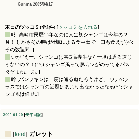
Gunma 2005/04/17
本日のツッコミ(全3件) [
ツッコミを入れる
]
_
吟
[高崎市民歴15年なのに人生初シャンゴは今年の２
月！ しかもその時は牡蠣による食中毒で一口も食えず(^^;
その数週間..]
_
いが
[えー、シャンゴは某G高専生なら一度は通る道じ
ゃないの？！(^^;) シャンゴ風って豚カツがのってるパス
タだよね。 あ..]
_
吟
[パンプキンは一度は通る道だろうけど、 ウチのク
ラスではシャンゴの話題はあまり出なかったなぁ(^^; シャ
ンゴ風は仰せ..]
2005-04-20
[
長年日記
]
_
[
food
] ガレット