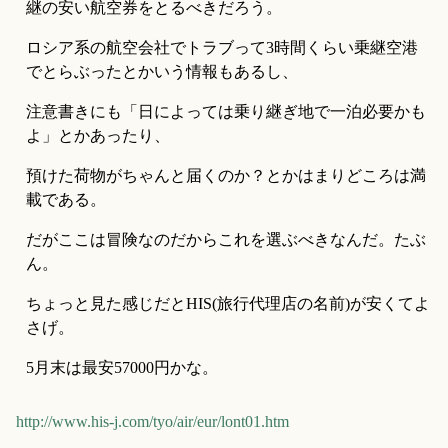
継の安い航空券をとるべきだろう。
ロシア系の航空会社でトラブって3時間くらい乗継空港
でとらぶったとかいう情報もあるし、
注意書きにも「日によっては乗り継ぎ地で一泊必要かも
よ」とかあったり、
預けた荷物がちゃんと届くのか？とかはまりどころは満
載である。
だがここは冒険なのだからこれを選ぶべきなんだ。たぶ
ん。
ちょっと見た感じだとHIS(旅行代理店の名前)が安くてよ
さげ。
5月末は最安57000円かな。
http://www.his-j.com/tyo/air/eur/lont01.htm