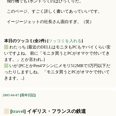
飛行機でも1ポンドってのはびっくりだ。
このページ、すごく詳しく書いてあっていいです。
イージージェットの社長さん面白すぎ。（笑）
本日のツッコミ(全2件) [
ツッコミを入れる
]
_
わたっち
[最近のDELLはモニタもPCもヤバイくらい安
いですよね。 前に「モニタ買うとPCがオマケで付いてき
ます。」とか言われ..]
_
いが
[PCとかPen4マシンにメモリ512MBで3万円以下だ
ったりしますしね。 「モニタ買うとPCがオマケで付いて
きます。..]
2005-04-07
[
長年日記
]
_
[
travel
] イギリス・フランスの鉄道