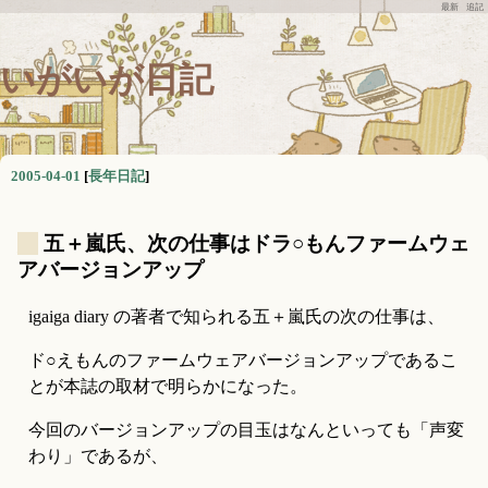
最新
追記
いがいが日記
2005-04-01
[
長年日記
]
_
五＋嵐氏、次の仕事はドラ○もんファームウェ
アバージョンアップ
igaiga diary の著者で知られる五＋嵐氏の次の仕事は、
ド○えもんのファームウェアバージョンアップであるこ
とが本誌の取材で明らかになった。
今回のバージョンアップの目玉はなんといっても「声変
わり」であるが、