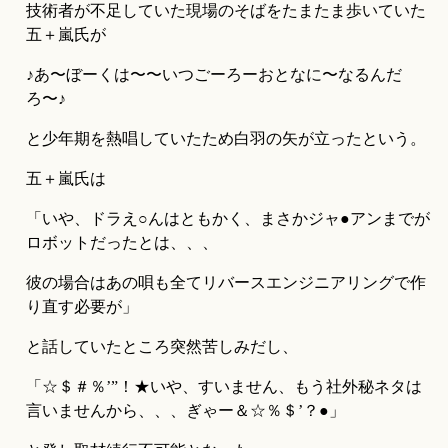
技術者が不足していた現場のそばをたまたま歩いていた
五＋嵐氏が
♪あ〜ぼーくは〜〜いつごーろーおとなに〜なるんだ
ろ〜♪
と少年期を熱唱していたため白羽の矢が立ったという。
五＋嵐氏は
「いや、ドラえ○んはともかく、まさかジャ●アンまでが
ロボットだったとは、、、
彼の場合はあの唄も全てリバースエンジニアリングで作
り直す必要が」
と話していたところ突然苦しみだし、
「☆＄＃％’”！★いや、すいません、もう社外秘ネタは
言いませんから、、、ぎゃー＆☆％＄’？●」