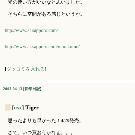
光の使い方がいいなと思いました。
そちらに空間がある感じというか。
http://www.at-sapporo.com/
http://www.at-sapporo.com/murakumo/
[
ツッコミを入れる
]
2005-04-13
[
長年日記
]
_
[
osx
] Tiger
思ったよりも早かった！4/29発売。
さて、いつ買おうかなぁ。。。