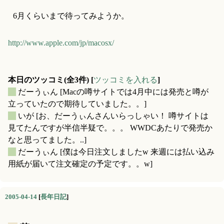
6月くらいまで待ってみようか。
http://www.apple.com/jp/macosx/
本日のツッコミ(全3件) [
ツッコミを入れる
]
_
だーうぃん
[Macの噂サイトでは4月中には発売と噂が
立っていたので期待していました。。]
_
いが
[お、だーうぃんさんいらっしゃい！ 噂サイトは
見てたんですが半信半疑で。。。 WWDCあたりで発売か
なと思ってました。..]
_
だーうぃん
[僕は今日注文しましたw 来週には払い込み
用紙が届いて注文確定の予定です。。w]
2005-04-14
[
長年日記
]