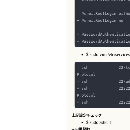
$ sudo vim /etc/services
- ssh             22/tc
+ ssh             22222
上記設定チェック
$ sudo sshd -t
sshd再起動