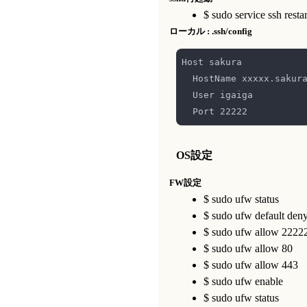
$ sudo service ssh restar
ローカル : .ssh/config
OS設定
FW設定
$ sudo ufw status
$ sudo ufw default den
$ sudo ufw allow 2222
$ sudo ufw allow 80
$ sudo ufw allow 443
$ sudo ufw enable
$ sudo ufw status