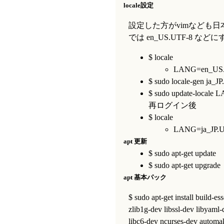
locale設定
設定した方がvimなども
では en_US.UTF-8 な
$ locale
LANG=en_US
$ sudo locale-gen ja_J
$ sudo update-locale
再ログイン後
$ locale
LANG=ja_JP.
apt 更新
$ sudo apt-get update
$ sudo apt-get upgrade
apt 基本パック
$ sudo apt-get install build-es
zlib1g-dev libssl-dev libyaml-d
libc6-dev ncurses-dev automak