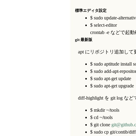
標準エディタ設定
$ sudo update-alternativ
$ select-editor
crontab -e などで起
git 最新版
apt にリポジトリ追加して
$ sudo aptitude install
$ sudo add-apt-reposito
$ sudo apt-get update
$ sudo apt-get upgrade
diff-highlight を git
$ mkdir ~/tools
$ cd ~/tools
$ git clone
git@github.
$ sudo cp git/contib/diff