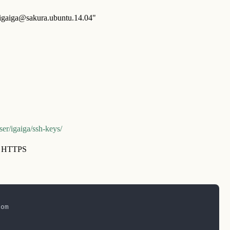
 "igaiga@sakura.ubuntu.14.04"
ser/igaiga/ssh-keys/
er HTTPS