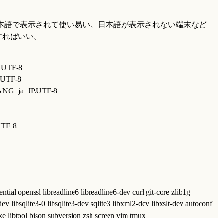
日本語で表示されて使い易い。日本語が表示されない端末など
どにすればいい。
.UTF-8
P.UTF-8
 LANG=ja_JP.UTF-8
UTF-8
sential openssl libreadline6 libreadline6-dev curl git-core zlib1g
ev libsqlite3-0 libsqlite3-dev sqlite3 libxml2-dev libxslt-dev autoconf
e libtool bison subversion zsh screen vim tmux