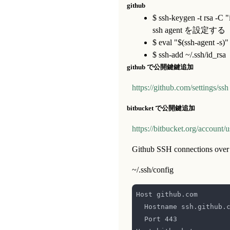
github
$ ssh-keygen -t rsa -C
ssh agent を設定する
$ eval "$(ssh-agent -s)"
$ ssh-add ~/.ssh/id_rsa
github で公開鍵鍵追加
https://github.com/settings/ssh
bitbucket で公開鍵追加
https://bitbucket.org/account/u
Github SSH connections ov
~/.ssh/config