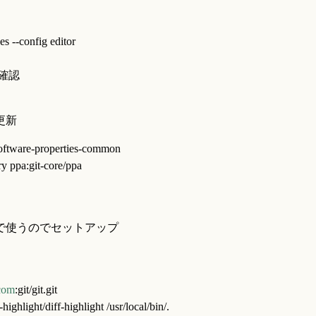
es --config editor
動確認
更新
 software-properties-common
ry ppa:git-core/ppa
 log などで使うのでセットアップ
com
:git/git.git
-highlight/diff-highlight /usr/local/bin/.