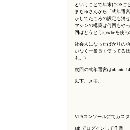
ということで年末にOSご
まちゅさんから「式年遷宮で
かしてたころの設定も消せ
マシンの構築は何回もや
回はとうとうapacheを使
社会人になったばかりの頃
いなく一番長く使ってる技
も。）
次回の式年遷宮はubuntu 
以下、メモ。
VPSコンソールにてカスタムOS 
ssh でログインして作業