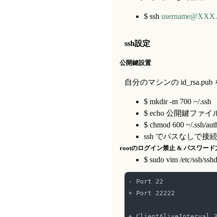
$ ssh
username@XX
ssh設定
公開鍵設置
自分のマシンの id_rsa.p
$ mkdir -m 700 ~/.ssh
$ echo 公開鍵ファイルの中身
$ chmod 600 ~/.ssh/aut
ssh でパスなしで
rootのログイン禁止 & パスワー
$ sudo vim /etc/ssh/ssh