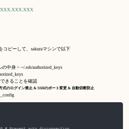
X.XXX.XXX.XXX
ub をコピーして、sakuraマシンで以下
 > ~/.ssh/authorized_keys
horized_keys
接続できることを確認
ド方式のログイン禁止 & SSHのポート変更 & 自動切断防止
d_config