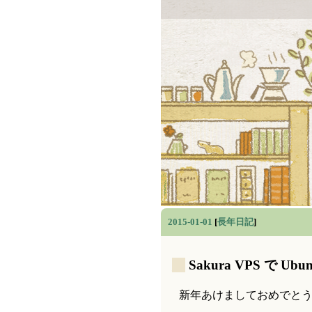
2015-01-01
[
長年日記
]
_
Sakura VPS で Ubuntu
新年あけましておめでと