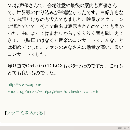
MCは声優さんで、会場注意や最後の案内も声優さん
で、世界観の作り込みが半端なかったです。曲紹介もな
くて台詞だけなのも没入できました。映像がスクリーン
に流れていて、そこで曲名は表示されたのでとても良か
った。曲によってはまわりからすすり泣く音も聞こえて
きて、（映画ではなく）音楽のコンサートでこんなこと
は初めてでした。ファンのみなさんの熱量が高い、良い
コンサートでした。
帰り道でOrchestra CD BOXもポチッたのですが、これも
とても良いものでした。
http://www.square-
enix.co.jp/music/sem/page/nier/orchestra_concert/
[
ツッコミを入れる
]
最新
追記