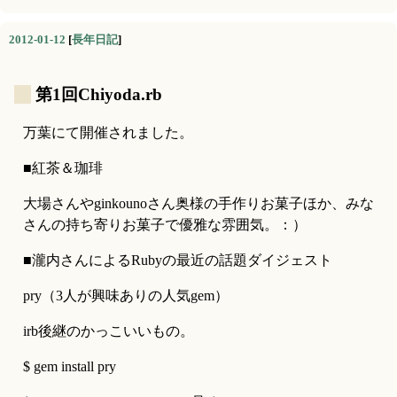
2012-01-12
[
長年日記
]
_
第1回Chiyoda.rb
万葉にて開催されました。
■紅茶＆珈琲
大場さんやginkounoさん奥様の手作りお菓子ほか、みな
さんの持ち寄りお菓子で優雅な雰囲気。：）
■瀧内さんによるRubyの最近の話題ダイジェスト
pry（3人が興味ありの人気gem）
irb後継のかっこいいもの。
$ gem install pry