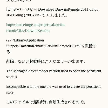
以下のページから Download DarwiinRemote-2011-03-08-
10-00.dmg (798.5 kB) でDLしました。
http://sourceforge.net/projects/darwiin-
remote/files/DarwiinRemote/
(2)~/Library/Application 
Support/DarwiinRemote/DarwiinRemote0.7.xml を削除す
る。
削除しないと起動時にこんなエラーが出ます。
The Managed object model version used to open the persistent 
store is
incompatible with the one the was used to create the persistent 
store.
このファイルは起動時に自動生成されるので、