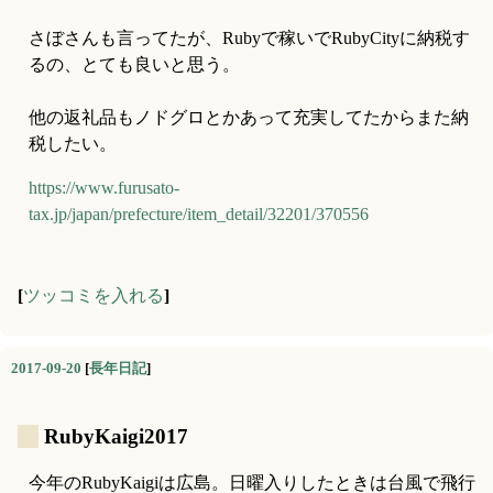
さぼさんも言ってたが、Rubyで稼いでRubyCityに納税す
るの、とても良いと思う。
他の返礼品もノドグロとかあって充実してたからまた納
税したい。
https://www.furusato-
tax.jp/japan/prefecture/item_detail/32201/370556
[
ツッコミを入れる
]
2017-09-20
[
長年日記
]
_
RubyKaigi2017
今年のRubyKaigiは広島。日曜入りしたときは台風で飛行