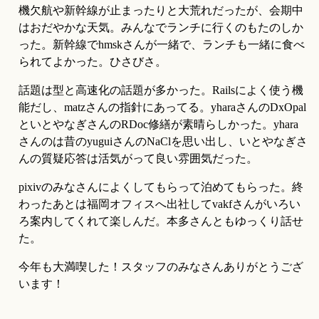
機欠航や新幹線が止まったりと大荒れだったが、会期中
はおだやかな天気。みんなでランチに行くのもたのしか
った。新幹線でhmskさんが一緒で、ランチも一緒に食べ
られてよかった。ひさびさ。
話題は型と高速化の話題が多かった。Railsによく使う機
能だし、matzさんの指針にあってる。yharaさんのDxOpal
といとやなぎさんのRDoc修繕が素晴らしかった。yhara
さんのは昔のyuguiさんのNaClを思い出し、いとやなぎさ
んの質疑応答は活気がって良い雰囲気だった。
pixivのみなさんによくしてもらって泊めてもらった。終
わったあとは福岡オフィスへ出社してvakfさんがいろい
ろ案内してくれて楽しんだ。本多さんともゆっくり話せ
た。
今年も大満喫した！スタッフのみなさんありがとうござ
います！