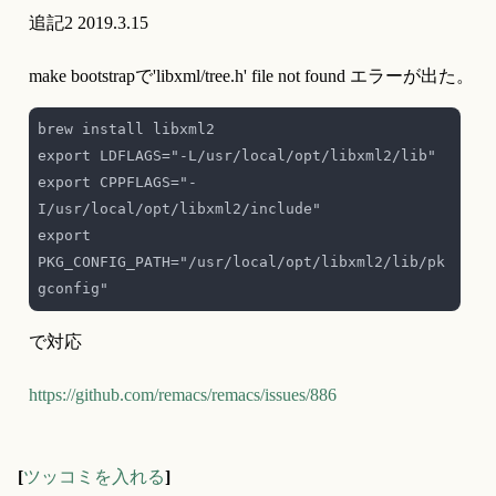
追記2 2019.3.15
make bootstrapで'libxml/tree.h' file not found エラーが出た。
export CPPFLAGS="-
export 
PKG_CONFIG_PATH="/usr/local/opt/libxml2/lib/pk
で対応
https://github.com/remacs/remacs/issues/886
[
ツッコミを入れる
]