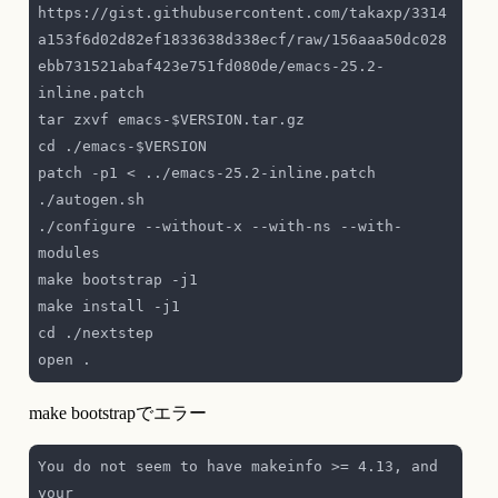
https://gist.githubusercontent.com/takaxp/3314
a153f6d02d82ef1833638d338ecf/raw/156aaa50dc028
ebb731521abaf423e751fd080de/emacs-25.2-
./configure --without-x --with-ns --with-
make bootstrapでエラー
You do not seem to have makeinfo >= 4.13, and 