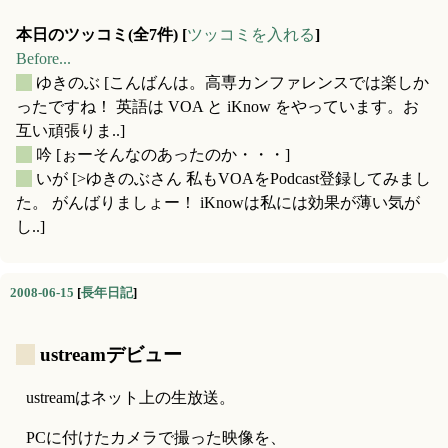
本日のツッコミ(全7件) [
ツッコミを入れる
]
Before...
_
ゆきのぶ
[こんばんは。高専カンファレンスでは楽しか
ったですね！ 英語は VOA と iKnow をやっています。お
互い頑張りま..]
_
吟
[ぉーそんなのあったのか・・・]
_
いが
[>ゆきのぶさん 私もVOAをPodcast登録してみまし
た。 がんばりましょー！ iKnowは私には効果が薄い気が
し..]
2008-06-15
[
長年日記
]
_
ustreamデビュー
ustreamはネット上の生放送。
PCに付けたカメラで撮った映像を、