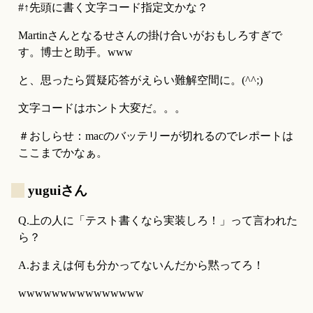
#↑先頭に書く文字コード指定文かな？
Martinさんとなるせさんの掛け合いがおもしろすぎで
す。博士と助手。www
と、思ったら質疑応答がえらい難解空間に。(^^;)
文字コードはホント大変だ。。。
＃おしらせ：macのバッテリーが切れるのでレポートは
ここまでかなぁ。
_
yuguiさん
Q.上の人に「テスト書くなら実装しろ！」って言われた
ら？
A.おまえは何も分かってないんだから黙ってろ！
wwwwwwwwwwwwwww