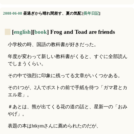
2008-06-08
昼過ぎから晴れ間差す、夏の気配
[
長年日記
]
_
[
english
][
book
] Frog and Toad are friends
小学校の時、国語の教科書が好きだった。
年度が変わって新しい教科書がくると、すぐに全部読ん
でしまうくらい。
その中で強烈に印象に残ってる文章がいくつかある。
その1つが、2人でポストの前で手紙を待つ「ガマ君とカ
エル君」。
＃あとは、熊が出てくる花の道の話と、星新一の「おみ
やげ」。
表題の本はhtkymさんに薦められたのだが、