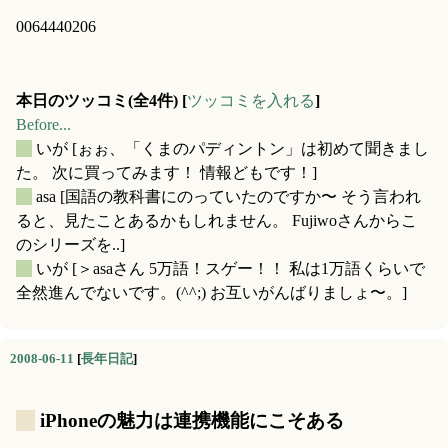
0064440206
本日のツッコミ(全4件) [
ツッコミを入れる
]
Before...
_
いが
[ぉぉ、「くまのパディントン」は初めて聞きまし
た。 次に買ってみます！ 情報どもです！]
_
asa
[国語の教科書にのっていたのですか〜 そう言われ
ると、見たことあるかもしれません。 Fujiwoさんからこ
のシリーズを..]
_
いが
[＞asaさん 5万語！スゲー！！ 私は1万語くらいで
全然進んでないです。(^^;) お互いがんばりましょ〜。]
2008-06-11
[
長年日記
]
_
iPhoneの魅力は連携機能にこそある