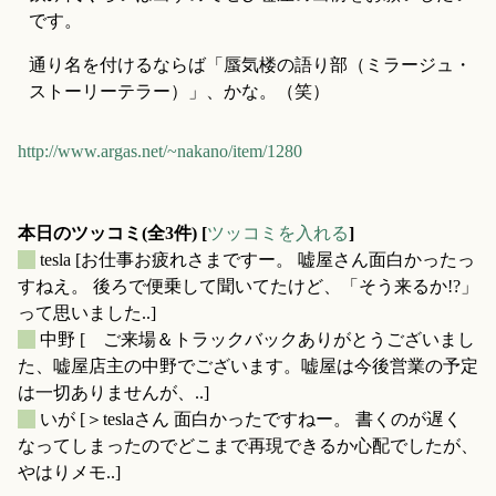
です。
通り名を付けるならば「蜃気楼の語り部（ミラージュ・
ストーリーテラー）」、かな。（笑）
http://www.argas.net/~nakano/item/1280
本日のツッコミ(全3件) [
ツッコミを入れる
]
_
tesla
[お仕事お疲れさまですー。 嘘屋さん面白かったっ
すねえ。 後ろで便乗して聞いてたけど、「そう来るか!?」
って思いました..]
_
中野
[ ご来場＆トラックバックありがとうございまし
た、嘘屋店主の中野でございます。嘘屋は今後営業の予定
は一切ありませんが、..]
_
いが
[＞teslaさん 面白かったですねー。 書くのが遅く
なってしまったのでどこまで再現できるか心配でしたが、
やはりメモ..]