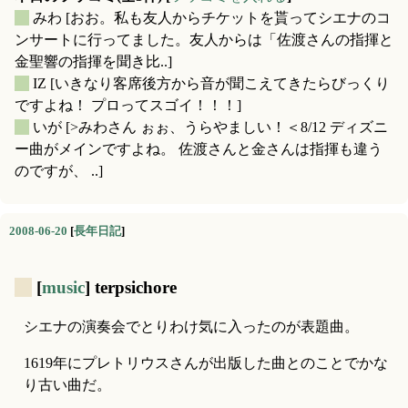
_
みわ
[おお。私も友人からチケットを貰ってシエナのコ
ンサートに行ってました。友人からは「佐渡さんの指揮と
金聖響の指揮を聞き比..]
_
IZ
[いきなり客席後方から音が聞こえてきたらびっくり
ですよね！ プロってスゴイ！！！]
_
いが
[>みわさん ぉぉ、うらやましい！＜8/12 ディズニ
ー曲がメインですよね。 佐渡さんと金さんは指揮も違う
のですが、 ..]
2008-06-20
[
長年日記
]
_
[
music
] terpsichore
シエナの演奏会でとりわけ気に入ったのが表題曲。
1619年にプレトリウスさんが出版した曲とのことでかな
り古い曲だ。