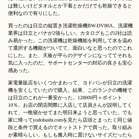
は難しいけどタオルとか下着とかだけでも乾燥できると
便利なので有りにした。
買ったのは日立の縦置き洗濯乾燥機BW-DV80A。洗濯機
業界は日立とパナが2強らしい。カタログもこの2社は読
み易かった。この洗濯機は乾燥機能を利用して水を温め
て選択する機能がついてて、面白いなと思ったのでこれ
にした。また、天板が平らのデザインになっててそれも
気に入ったのだ。サポートセンターの対応の良さも安心
感あった。
家電量販店をいくつかまわって、ヨドバシが日立の洗濯
機を安くしていたので購入。結果、このランクの機種で
は日立のこれが一番安かった。128000円＋ポイント
10％。お店の閉店間際に入店して店員さんが説明してく
れて、一晩寝かせてまた明日来ようと思っていた。でも
家に帰ってyodobashi.comを見たら店頭とまったく同じ値
段と条件で買えるのでネットストアで買った。取り組み
が素晴らしい。もしも搬入時に置けないサイズだったら