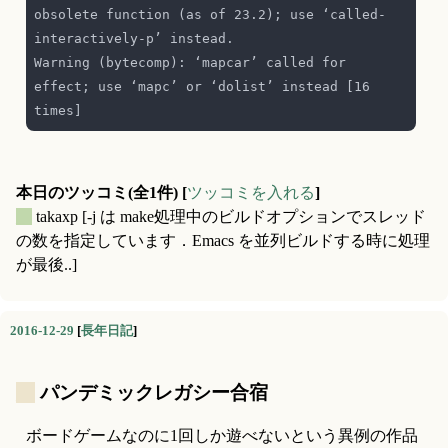
obsolete function (as of 23.2); use ‘called-
Warning (bytecomp): ‘mapcar’ called for 
effect; use ‘mapc’ or ‘dolist’ instead [16 
本日のツッコミ(全1件) [
ツッコミを入れる
]
_
takaxp
[-j は make処理中のビルドオプションでスレッド
の数を指定しています．Emacs を並列ビルドする時に処理
が最後..]
2016-12-29
[
長年日記
]
_
パンデミックレガシー合宿
ボードゲームなのに1回しか遊べないという異例の作品