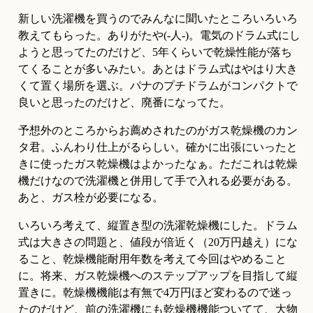
新しい洗濯機を買うのでみんなに聞いたところいろいろ
教えてもらった。ありがたや(-人-)。電気のドラム式にし
ようと思ってたのだけど、5年くらいで乾燥性能が落ち
てくることが多いみたい。あとはドラム式はやはり大き
くて置く場所を選ぶ。パナのプチドラムがコンパクトで
良いと思ったのだけど、廃番になってた。
予想外のところからお薦めされたのがガス乾燥機のカン
タ君。ふんわり仕上がるらしい。確かに出張にいったと
きに使ったガス乾燥機はよかったなぁ。ただこれは乾燥
機だけなので洗濯機と併用して手で入れる必要がある。
あと、ガス栓が必要になる。
いろいろ考えて、縦置き型の洗濯乾燥機にした。ドラム
式は大きさの問題と、値段が倍近く（20万円越え）にな
ること、乾燥機能耐用年数を考えて今回はやめること
に。将来、ガス乾燥機へのステップアップを目指して縦
置きに。乾燥機機能は有無で4万円ほど変わるので迷っ
たのだけど、前の洗濯機にも乾燥機機能ついてて、大物