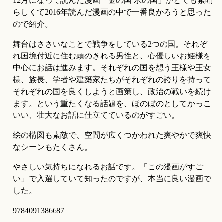
12月になって読んだ漫画「金の国 水の国」がとても素晴
らしくて2016年読んだ漫画の中で一番良かろうと思った
ので紹介。
舞台はささいなことで戦争をしている2つの国。それぞ
れ国境付近に住む頭のきれる男性と、心優しいお姫様を
中心にお話は進みます。それぞれの国を想う王様や王女
様、族長、学者や建築家たちがそれぞれの誇りを持って
それぞれの国を良くしようと画策し、政治の戦いを続け
ます。という重たくなる話題を、ほのぼのとしてかっこ
いい、壮大なお話に仕立てているのがすごい。
絵の構図も素敵で、空間が広くつかわれた爽やかで爽快
なシーンもたくさん。
やさしい気持ちになれるお話です。「この漫画がすご
い」で入選していて知ったのですが、本当に良い漫画で
した。
9784091386687