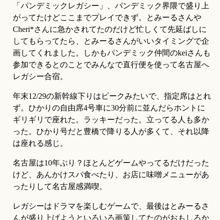
「パンデミックレガシー」、パンデミック界隈で盛り上
がってたけどここまでプレイできず。とみーるさんや
Cheri*さんに急かされてたのだけど忙しくて先延ばしに
してもらってたら、とみーるさんがいいタイミングで企
画してくれました。しかもパンデミック仲間のkeiさんも
参加できるとのことでみんなで直行便を使って名古屋へ
レガシー合宿。
年末12/29の新幹線下りはピークみたいで、指定席はとれ
ず。ひかりの自由席4号車に30分前に並んだらホントに
ギリギリで座れた。ラッキーだった。立ってる人も多か
った。ひかり号だと豊橋で降りる人が多くて、それ以降
は座れる感じ。
名古屋は10年ぶり？ほとんどゲームやってるだけだった
けど、あんかけスパ食べたり、お店に味噌メニューがあ
ったりして名古屋感満喫。
レガシーはドラマを楽しむゲームで、最後はとみーるさ
んが盛り上げようといろいろ画策してたのがおもしろか