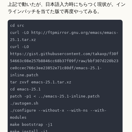
上記で動いたが、日本語入力時にちらつく現状が。イン
ラインパッチを当てた版で再度やってみる。
curl -LO http://ftpmirror.gnu.org/emacs/emacs-
curl -LO 
https://gist.githubusercontent.com/takaxp/f30f
54663c08e257b8846cc68b37f09f/raw/bbf307d220b23
ce0ccec766c3ee23852e71c80df/emacs-25.1-
./configure --without-x --with-ns --with-