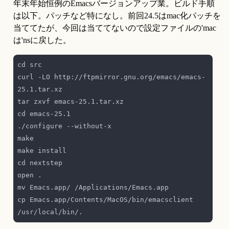
年末年始恒例のEmacsバージョンアップ業。ビルド手順
は以下。パッチなど特になし。前回24.5はmac化パッチを
当ててたが、今回は当ててないので設定ファイルの'mac
は'nsに戻した。
curl -LO http://ftpmirror.gnu.org/emacs/emacs-
cp Emacs.app/Contents/MacOS/bin/emacsclient 