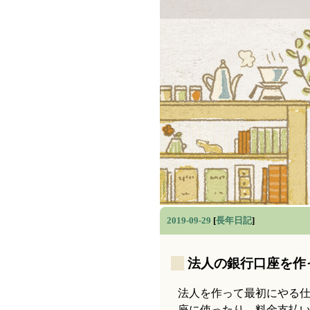
2019-09-29
[
長年日記
]
_
法人の銀行口座を作
法人を作って最初にやる仕
座に使ったり、料金支払