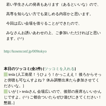
若い学生さんの発表もあります（あるといいな）ので、
高専を知らない方でも楽しめる内容かと思います。
今回は広い会場を借りることができたので、
みなさんお誘いあわせの上、ご参加いただければと思い
ます。(^^)
http://kosenconf.jp/009tokyo
本日のツッコミ(全2件) [
ツッコミを入れる
]
_
tesla
[人工衛星！うひょう！かっこええ！ 後ろからそっ
と傍聴も可なんすよね？ 休み調整出来たら参加させてく
ださいな。]
_
いが
[＞teslaさん 会場広いので、後部の座席もいいかん
じですよ。(^^) ご都合ついたらぜひ遊びにきてください！
懇親..]