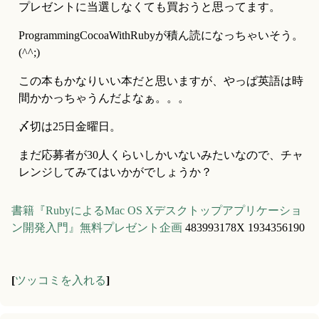
プレゼントに当選しなくても買おうと思ってます。
ProgrammingCocoaWithRubyが積ん読になっちゃいそう。
(^^;)
この本もかなりいい本だと思いますが、やっぱ英語は時
間かかっちゃうんだよなぁ。。。
〆切は25日金曜日。
まだ応募者が30人くらいしかいないみたいなので、チャ
レンジしてみてはいかがでしょうか？
書籍『RubyによるMac OS Xデスクトップアプリケーショ
ン開発入門』無料プレゼント企画
483993178X 1934356190
[
ツッコミを入れる
]