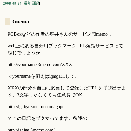
2009-09-24
[
長年日記
]
_
3memo
POBoxなどの作者の増井さんのサービス"3memo"。
web上にある自分用ブックマークURL短縮サービスって
感じでしょうか。
http://yourname.3memo.com/XXX
でyournameを例えばigaigaにして、
XXXの部分を自由に変更して登録したURLを呼び出せま
す。3文字じゃなくても任意長でOK。
http://igaiga.3memo.com/igape
でこの日記をブクマってます。後述の
http://igaiga.3memo.com/