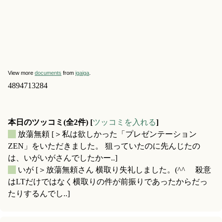
View more
documents
from
igaiga
.
4894713284
本日のツッコミ(全2件) [
ツッコミを入れる
]
_
放蕩無頼
[＞私は欲しかった「プレゼンテーション
ZEN」をいただきました。 狙っていたのに先んじたの
は、いがいがさんでしたかー..]
_
いが
[＞放蕩無頼さん 横取り失礼しました。(^^ゞ 殺意
はLTだけではなく横取りの件が前振りであったからだっ
たりするんでし..]