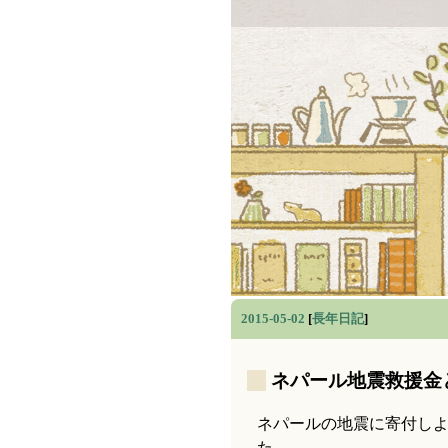
2015-05-02
[
長年日記
]
_
ネパール地震救援金
ネパールの地震に寄付し
た。