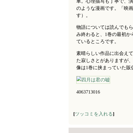
車。心理描写も丁寧で、
のような漫画です。「映
す）。
物語については読んでも
み終わると、1巻の最初か
ているところです。
素晴らしい作品に出会え
た寂しさとがありますが
像は1巻に挟まっていた販
4063713016
[
ツッコミを入れる
]