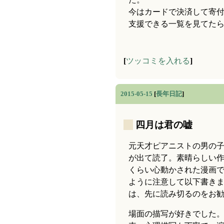
今はカードで決済して寄
支援できる一覧を見てた
[
ツッコミを入れる
]
2015-05-15
[
長年日記
]
_
四月は君の嘘
元天才ピアニストの男の子
が出て読了。素晴らしい
くらい心動かされた漫画
ように注意して以下書き
は、先に読み切るのをお
場面の描写が好きでした。