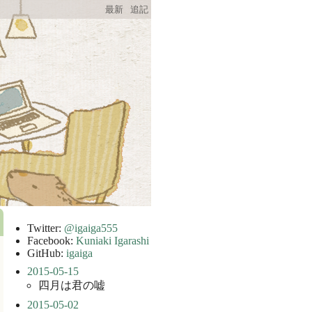
最新
追記
Twitter:
@igaiga555
Facebook:
Kuniaki Igarashi
GitHub:
igaiga
2015-05-15
四月は君の嘘
2015-05-02