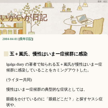
最新
追記
いがいが日記
2004-04-01
[
長年日記
]
_
五＋嵐氏、慢性はいまー症候群に感染
lgalga diary の著者で知られる五＋嵐氏が慢性はいまー症
候群に感染していることをカミングアウトした。
(ライター共同)
慢性はいまー症候群の典型的な症状としては、
眼鏡をかけているのに「眼鏡どこだ？」と探すヤスシ症
状や、