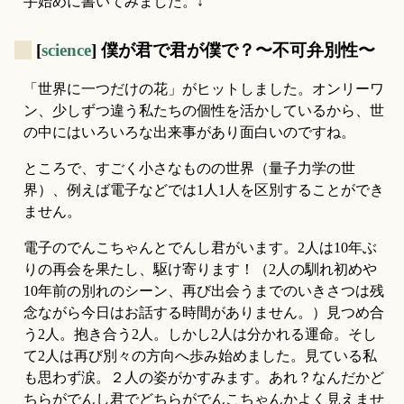
手始めに書いてみました。↓
_
[
science
] 僕が君で君が僕で？〜不可弁別性〜
「世界に一つだけの花」がヒットしました。オンリーワ
ン、少しずつ違う私たちの個性を活かしているから、世
の中にはいろいろな出来事があり面白いのですね。
ところで、すごく小さなものの世界（量子力学の世
界）、例えば電子などでは1人1人を区別することができ
ません。
電子のでんこちゃんとでんし君がいます。2人は10年ぶ
りの再会を果たし、駆け寄ります！（2人の馴れ初めや
10年前の別れのシーン、再び出会うまでのいきさつは残
念ながら今日はお話する時間がありません。）見つめ合
う2人。抱き合う2人。しかし2人は分かれる運命。そし
て2人は再び別々の方向へ歩み始めました。見ている私
も思わず涙。２人の姿がかすみます。あれ？なんだかど
ちらがでんし君でどちらがでんこちゃんかよく見えませ