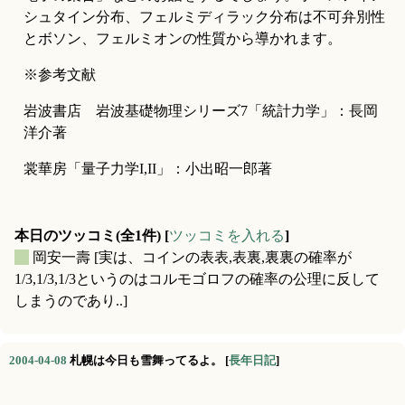
シュタイン分布、フェルミディラック分布は不可弁別性
とボソン、フェルミオンの性質から導かれます。
※参考文献
岩波書店　岩波基礎物理シリーズ7「統計力学」：長岡
洋介著
裳華房「量子力学I,II」：小出昭一郎著
本日のツッコミ(全1件) [
ツッコミを入れる
]
_
岡安一壽
[実は、コインの表表,表裏,裏裏の確率が
1/3,1/3,1/3というのはコルモゴロフの確率の公理に反して
しまうのであり..]
2004-04-08
札幌は今日も雪舞ってるよ。
[
長年日記
]