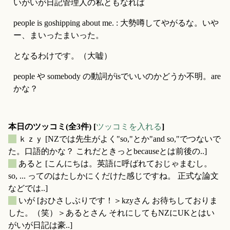
いがいが日記管理人の私ともなれば
people is goshipping about me. : 大勢噂してやがるな。いや
ー、まいったまいった。
となるわけです。（大嘘）
people や somebody の動詞がisでいいのかどうか不明。are
かな？
本日のツッコミ(全3件) [
ツッコミを入れる
]
_
ｋｚｙ
[NZでは先生がよく"so,"とか"and so,"でつないで
た。口語的かな？ これだときっとbecauseとは前後の..]
_
あると
[こんにちは。英語に呼ばれておじゃまむし。
so, ... ってのはたしかにくだけた感じですね。 正式な論文
などでは..]
_
いが
[おひさしぶりです！＞kzyさん お待ちしておりま
した。（笑）＞あるとさん それにしてもNZにUKとはい
がいが日記は豪..]