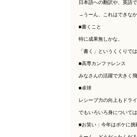
日本語への翻訳や、英語
→うーん、これはできな
■書くこと
特に成果無しかな。
「書く」というくくりで
■高専カンファレンス
みなさんの活躍で大きく飛
■卓球
レシーブ力の向上もドラ
でもいろいろ身について
■お笑い：今年はボケに挑
うーん、どうだったんだ