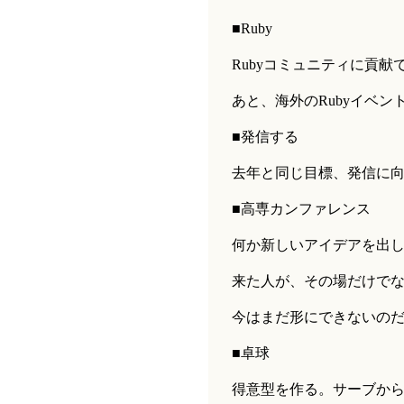
■Ruby
Rubyコミュニティに貢
あと、海外のRubyイベ
■発信する
去年と同じ目標、発信に
■高専カンファレンス
何か新しいアイデアを出
来た人が、その場だけで
今はまだ形にできないの
■卓球
得意型を作る。サーブか