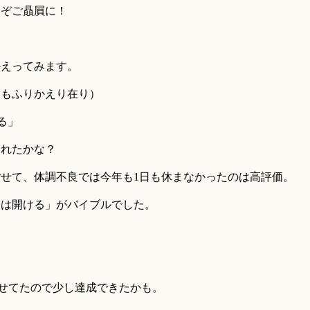
うぞご贔屓に！
かえってみます。
記にもふりかえり在り）
る」
とれたかな？
せて、体調不良では今年も1日も休まなかったのは高評価。
道は開ける」がバイブルでした。
。
やせてたので少し達成できたかも。