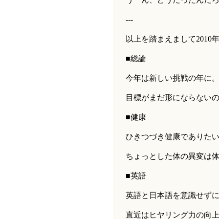
---
以上を踏まえまして2010
■総論
今年は新しい挑戦の年に
目標がまだ形にならない
■健康
ひきつづき健康でありた
ちょっとした体の異変は
■英語
英語と日本語を意識せず
直近はヒヤリング力の向