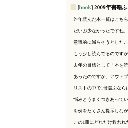
_
[
book
] 2009年書
昨年読んだ本一覧はこち
だいぶ少なかったですね
意識的に減らそうとした
もう少し読んでるのです
去年の目標として「本を
あったのですが、アウトプッ
リストの中で1冊選ぶなら
悩みとうまくつきあって
を例をたくさん提示しな
この1冊にどれだけ救われ