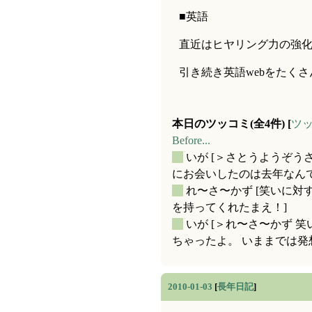
■英語
直近はヒヤリング力の強
引き続き英語webをたく
本日のツッコミ(全4件) [
ツ
Before...
_
いが
[＞さとうようぞう
にお会いしたのは去年なんです
_
れ〜さ〜かず
[笑いに対
を持ってくれたまえ！]
_
いが
[＞れ〜さ〜かず 
ちゃったよ。 いままでは発想
2010-01-03
[
長年日記
]