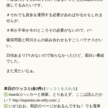
係してるみたいです。
＃それでも資金を運用する必要があればやるかもしれま
せんが、
＃幸か不幸か今のところその必要がないので。(^^ゞ
爆笑問題と阿川さんの組み合わせもすごくバラナスがい
い。
日頃あまりTVみないので知らなかったけど、面白い番組
でした。
また見たいなぁ。
本日のツッコミ(全2件) [
ツッコミを入れる
]
_
tmaeda
[ハッカーと画家。とりあえず、ここは読んだか
い？ http://inquisitor.air-nifty.com/..]
_
いが
[おお、和訳のページがあるんですね！ でも電車