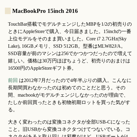
_
MacBookPro 15inch 2016
TouchBar搭載でモデルチェンジしたMBPを1/2の初売りの
ときにAppleStoreで購入、今日届きました。15inchの一番
上位モデルをそのまま買いました。Core i7 2.7GHz(Sky 
Lake), 16GBメモリ、SSD 512GB。型番はMLW82J/A。
SSD容量が前のマシンは256でかつかつだったので増えて
嬉しい。価格は30万円ほぼちょうど、初売りのおまけは
16500円のAppleStoreギフト券。
前回
 は2012年7月だったので4年半ぶりの購入。こんなに
長期間買わなかったのは初めてのことだと思う。その
間、macbookがモデルチェンジしなかったのが理由で、
たしか前回買ったときも初物初期ロットを買った気がす
る。
大きく変わったのは変換コネクタが全部USB-Cになった
こと。旧USBから変換コネクタつけてつないでいる。コ
ネクタがあると取り回しは邪魔だけど、USBポートが4