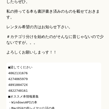
したらぜひ。
私の持ってる本も書評書き済みのものを載せておきま
す。
レンタル希望の方はお知らせ下さい。
＃カテゴリ分けを始めたのがそんなに昔じゃないので少
ないですが。。。
よろしくお願いしまっす！！
■貸してください

4062131676 

4274065979

489100472X

4822740161

■オススメ本情報募集

・WindowsAPIの本

・MacOSXの低レイヤーな話の本
