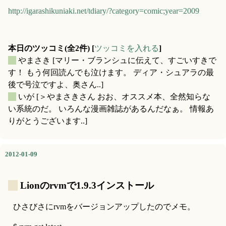
http://igarashikuniaki.net/tdiary/?category=comic;year=2009
本日のツッコミ(全2件) [
ツッコミを入れる
]
_
やまさき
[マリー・ブランシュに伝えて、すごいすきで
す！ もう何回読んでも泣けます。 ディア・シュアラの最
後で号泣ですよ、奥さん..]
_
いが
[＞やまさきさん おお、オススメ本、全然知らな
い系統のだ。 いろんな漫画雑誌があるんだなぁ。 情報あ
りがとうございます..]
2012-01-09
_
Lionのrvmで1.9.3インストール
ひさびさにrvmをバージョンアップしたのでメモ。