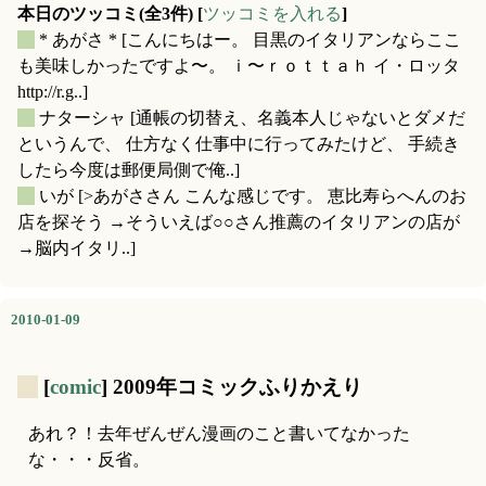
本日のツッコミ(全3件) [
ツッコミを入れる
]
_
* あがさ *
[こんにちはー。 目黒のイタリアンならここ
も美味しかったですよ〜。 ｉ〜ｒｏｔｔａｈ イ・ロッタ
http://r.g..]
_
ナターシャ
[通帳の切替え、名義本人じゃないとダメだ
というんで、 仕方なく仕事中に行ってみたけど、 手続き
したら今度は郵便局側で俺..]
_
いが
[>あがささん こんな感じです。 恵比寿らへんのお
店を探そう →そういえば○○さん推薦のイタリアンの店が
→脳内イタリ..]
2010-01-09
_
[
comic
] 2009年コミックふりかえり
あれ？！去年ぜんぜん漫画のこと書いてなかった
な・・・反省。