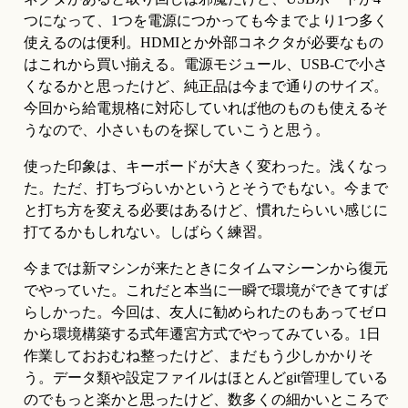
つになって、1つを電源につかっても今までより1つ多く
使えるのは便利。HDMIとか外部コネクタが必要なもの
はこれから買い揃える。電源モジュール、USB-Cで小さ
くなるかと思ったけど、純正品は今まで通りのサイズ。
今回から給電規格に対応していれば他のものも使えるそ
うなので、小さいものを探していこうと思う。
使った印象は、キーボードが大きく変わった。浅くなっ
た。ただ、打ちづらいかというとそうでもない。今まで
と打ち方を変える必要はあるけど、慣れたらいい感じに
打てるかもしれない。しばらく練習。
今までは新マシンが来たときにタイムマシーンから復元
でやっていた。これだと本当に一瞬で環境ができてすば
らしかった。今回は、友人に勧められたのもあってゼロ
から環境構築する式年遷宮方式でやってみている。1日
作業しておおむね整ったけど、まだもう少しかかりそ
う。データ類や設定ファイルはほとんどgit管理している
のでもっと楽かと思ったけど、数多くの細かいところで