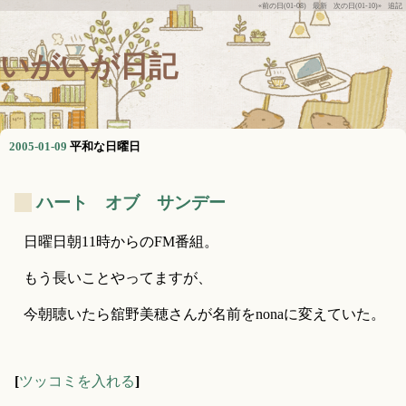
«前の日(01-08)
最新
次の日(01-10)»
追記
いがいが日記
2005-01-09
平和な日曜日
_
ハート オブ サンデー
日曜日朝11時からのFM番組。
もう長いことやってますが、
今朝聴いたら舘野美穂さんが名前をnonaに変えていた。
[
ツッコミを入れる
]