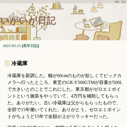
最新
追記
いがいが日記
2025-05-21
[
長年日記
]
_
冷蔵庫
冷蔵庫を新調した。幅が60cmのものが欲しくてビックカ
メラへ行ったところ、東芝のGR-Y500GTMが容量が500L
で大きいとのことでこれにした。東京都がゼロエミポイ
ントという施策をやっていて、4万円を補助してもらっ
た。ありがたい。古い冷蔵庫は父からもらったもので、
全部で15年働いてくれた。ありがとう。ゼロエミポイン
トがちょうど15年で金額が上がりラッキーだった。