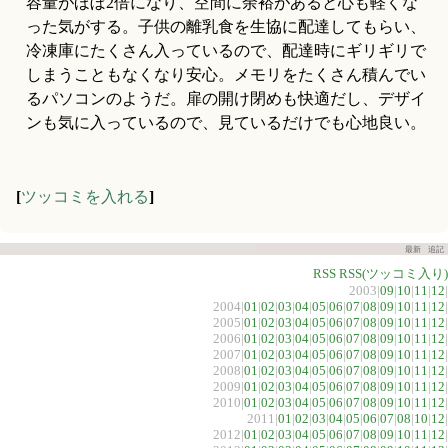
容量がほぼ2倍になり、空間に余裕があると心も軽くな
った気がする。子供の離乳食を生協に配達してもらい、
冷凍庫にたくさん入っているので、配達時にギリギリで
しまうこともなくなり安心。メモリをたくさん積んでい
るパソコンのようだ。扉の開け閉めも快適だし、デザイ
ンも気に入っているので、見ているだけでも心地良い。
[
ツッコミを入れる
]
最新
追記
RSS
RSS(ツッコミ入り)
2003|
09
|
10
|
11
|
12
|
2004|
01
|
02
|
03
|
04
|
05
|
06
|
07
|
08
|
09
|
10
|
11
|
12
|
2005|
01
|
02
|
03
|
04
|
05
|
06
|
07
|
08
|
09
|
10
|
11
|
12
|
2006|
01
|
02
|
03
|
04
|
05
|
06
|
07
|
08
|
09
|
10
|
11
|
12
|
2007|
01
|
02
|
03
|
04
|
05
|
06
|
07
|
08
|
09
|
10
|
11
|
12
|
2008|
01
|
02
|
03
|
04
|
05
|
06
|
07
|
08
|
09
|
10
|
11
|
12
|
2009|
01
|
02
|
03
|
04
|
05
|
06
|
07
|
08
|
09
|
10
|
11
|
12
|
2010|
01
|
02
|
03
|
04
|
05
|
06
|
07
|
08
|
09
|
10
|
11
|
12
|
2011|
01
|
02
|
03
|
04
|
05
|
06
|
07
|
08
|
10
|
12
|
2012|
01
|
02
|
03
|
04
|
05
|
06
|
07
|
08
|
09
|
10
|
11
|
12
|