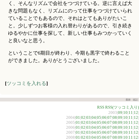
く、そんなリズムで会社をつづけている。逆に言えば大
きな問題もなく、リズムにのって仕事をつづけていられ
ていることでもあるので、それはとてもありがたいこ
と。少しずつお客様の入れ替わりがあるので、引き続き
ゆるやかに仕事を探して、新しい仕事もみつかっていく
と良いなと思う。
ということで6期目が終わり、今期も黒字で終わること
ができました。ありがとうございました。
[
ツッコミを入れる
]
最新
追記
RSS
RSS(ツッコミ入り)
2003|
09
|
10
|
11
|
12
|
2004|
01
|
02
|
03
|
04
|
05
|
06
|
07
|
08
|
09
|
10
|
11
|
12
|
2005|
01
|
02
|
03
|
04
|
05
|
06
|
07
|
08
|
09
|
10
|
11
|
12
|
2006|
01
|
02
|
03
|
04
|
05
|
06
|
07
|
08
|
09
|
10
|
11
|
12
|
2007|
01
|
02
|
03
|
04
|
05
|
06
|
07
|
08
|
09
|
10
|
11
|
12
|
2008|
01
|
02
|
03
|
04
|
05
|
06
|
07
|
08
|
09
|
10
|
11
|
12
|