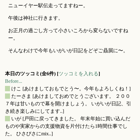
ニューイヤー駅伝走ってますねー。
午後は神社に行きます。
お正月の過ごし方って小さいころから変らないですね
ー。
そんなわけで今年もいがいが日記をどぞご贔屓に〜。
本日のツッコミ(全6件) [
ツッコミを入れる
]
Before...
_
けこ
[あけましておもでとう〜。今年もよろしくね！]
_
たーさま
[あけましておめでとうございます。 ２００
７年は甘いもので幕を開けましょう。 いがいが日記、引
き続き楽しみにしてます..]
_
いが
[戸田に戻ってきました。 年末年始に買い込んだ
ものや実家からの支援物資を片付けたら1時間仕事でし
た。 ひさびさにmix..]