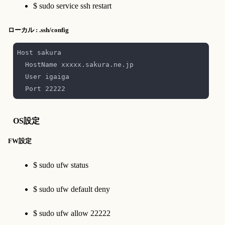
$ sudo service ssh restart
ローカル : .ssh/config
OS設定
FW設定
$ sudo ufw status
$ sudo ufw default deny
$ sudo ufw allow 22222