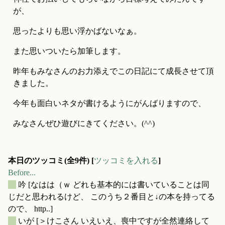
が、
思ったよりも思い浮かばないなぁ。
また思いついたら加筆します。
昨年もみなさんのお力添えでこの日記にて成長させて頂
きました。
今年も面白いネタが書けるようにがんばりますので、
みなさんぜひ遊びにきてください。(^^)
本日のツッコミ(全9件) [
ツッコミを入れる
]
Before...
_
吟
[なはは（ｗ どれも基本的には書いていることは同
じだと思われるけど、 このうち２番目と↓の本を持ってる
ので、 http..]
_
いが
[＞けこさん いえいえ、喪中ですが全然連絡して