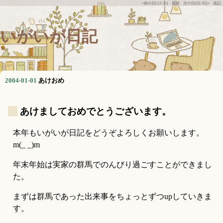
«前の日(12-31)
最新
次の日(01-02)»
追記
いがいが日記
2004-01-01
あけおめ
_
あけましておめでとうございます。
本年もいがいが日記をどうぞよろしくお願いします。
m(_ _)m
年末年始は実家の群馬でのんびり過ごすことができまし
た。
まずは群馬であった出来事をちょっとずつupしていきま
す。