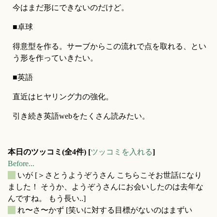
今はまだ形にできないのだけど。
■卓球
得意型を作る。サーブからこの流れで点を取れる、とい
う形を作っていきたい。
■英語
直近はヒヤリング力の強化。
引き続き英語webをたくさん読みたい。
本日のツッコミ(全4件) [
ツッコミを入れる
]
Before...
_
いが
[＞さとうようぞうさん こちらこそお世話になり
ました！ そうか、ようぞうさんにお会いしたのは去年な
んですね。 もう長い..]
_
れ〜さ〜かず
[笑いに対する目標がないのはまずい