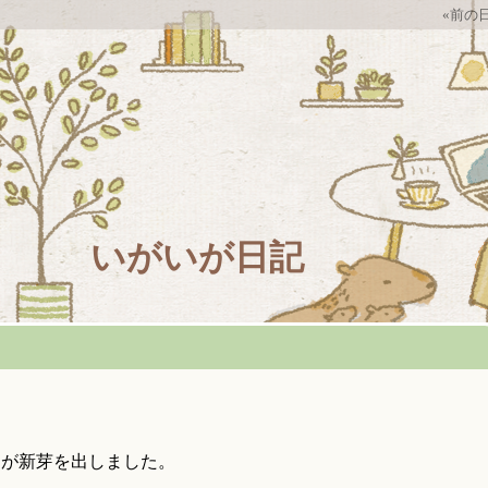
«前の日(
いがいが日記
リが新芽を出しました。