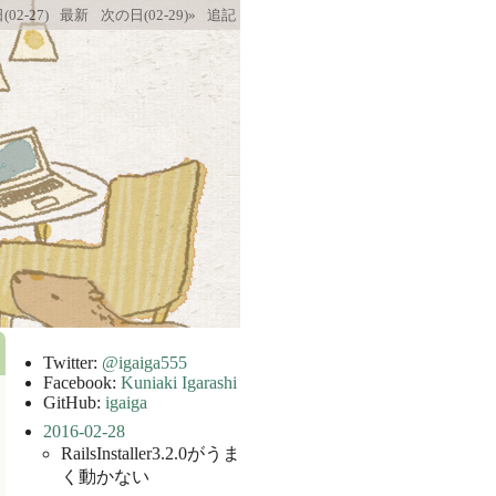
02-27)
最新
次の日(02-29)»
追記
Twitter:
@igaiga555
Facebook:
Kuniaki Igarashi
GitHub:
igaiga
2016-02-28
RailsInstaller3.2.0がうま
く動かない