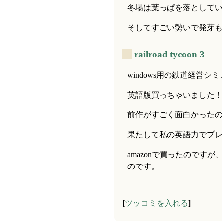
冬場は葉っぱを落として
そしてすごい勢いで発芽
_
railroad tycoon 3
windows用の鉄道経営
英語版買っちゃいました
前作がすごく面白かった
果たして私の英語力でプレー
amazonで買ったので
のです。
[
ツッコミを入れる
]