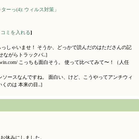
eキターっ(4): ウィルス対策」
ッコミを入れる
]
らっしゃいませ！ そうか、どっかで読んだのはたださんの記
ながらトラックバ..]
w.clamwin.com/ こっちも面白そう。 使って比べてみて〜！（人任
プンソースなんですね。 面白い、けど、こうやってアンチウィ
のは 本来の目..]
はお休みにしました。