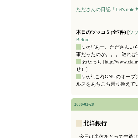
たださんの日記「Let's not
本日のツッコミ(全7件) [
ツ
Before...
_
いが
[あー、たださんい
事だったのか。。。 遅ればせ
_
わたっち
[http://ww
せ）]
_
いが
[これGNUのオー
ルスをあちこち乗り換えていく
2006-02-28
_
北洋銀行
今日は半休をとって午後