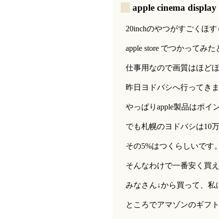
_
apple cinema display
20inchのやつがすごく
apple store でつか
仕事用なので画質はほど
昨日ヨドバシへ行ってき
やっぱりapple製品はポ
でも札幌のヨドバシは10
その5%はつくらしいです
そんなわけで一番安く買
みなさん↓から買って、私
ところでアマゾンのギフ