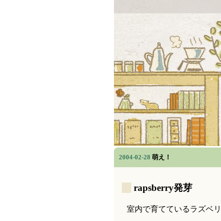
2004-02-28
萌え！
_
rapsberry発芽
室内で育てているラズベ