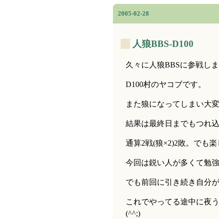
2005-02-28
_
人狼BBS-D100
久々に人狼BBSに参戦し
D100村のヤコブです。
また狼になってしまい大
結果は最終日までもつれ
通算2戦(狼×2)2敗。で
今回は鋭い人が多くて勉
でも前回に引き続き自分
これでやってる途中に夜
(^^;)