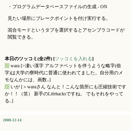
・プログラムデータベースファイルの生成 - ON
見たい場所にブレークポイントを付け実行する。
混合モードというタブを選択するとアセンブラコードが
閲覧できる。
本日のツッコミ(全2件) [
ツッコミを入れる
]
_
wara
[>凄い漢字 アルファベットを伴うような略字(俗
字)は大学の寮時代に普通に使われてました。自分用のメ
モなんかには、画数..]
_
いが
[＞waraさん なんと！こんな箇所にも圧縮技術です
か！！（笑） 新手のLifehacksですね。 でもそれをやって
る..]
2008-12-14