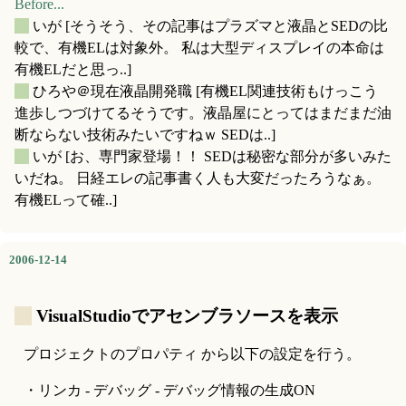
Before...
_
いが
[そうそう、その記事はプラズマと液晶とSEDの比
較で、有機ELは対象外。 私は大型ディスプレイの本命は
有機ELだと思っ..]
_
ひろや＠現在液晶開発職
[有機EL関連技術もけっこう
進歩しつづけてるそうです。液晶屋にとってはまだまだ油
断ならない技術みたいですねｗ SEDは..]
_
いが
[お、専門家登場！！ SEDは秘密な部分が多いみた
いだね。 日経エレの記事書く人も大変だったろうなぁ。
有機ELって確..]
2006-12-14
_
VisualStudioでアセンブラソースを表示
プロジェクトのプロパティ から以下の設定を行う。
・リンカ - デバッグ - デバッグ情報の生成ON