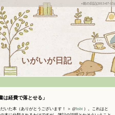
«前の日記(2013-07-15)
いがいが日記
書は経費で落とせる」
いた本（ありがとうございます！ ＞ @
hsbt
）。これはと
計の本に分類されるわけですが、簿記の説明とかそういうこと