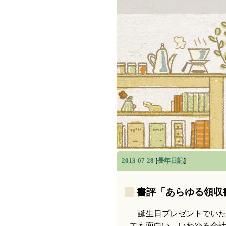
2013-07-28
[
長年日記
]
_
書評「あらゆる領収
誕生日プレゼントでいただ
ても面白い。いわゆる会