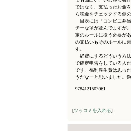
ではなく、支払ったお金
ら税金をチェックする側
目次には「コンビニ弁当
チーな項が並んでますが
定のルールに従う必要が
の支払いもそのルールに
す。
経費にするどういう方法
で確定申告をしている人
です。福利厚生費は思っ
うだなーと思いました。
9784121503961
[
ツッコミを入れる
]