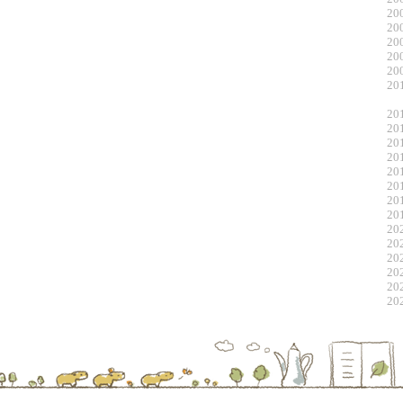
20
20
20
20
20
20
20
20
20
20
20
20
20
20
20
20
20
20
20
20