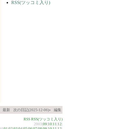
RSS(ツッコミ入り)
最新
次の日記(2025-12-06)»
編集
RSS
RSS(ツッコミ入り)
2003|
09
|
10
|
11
|
12
|
04|
01
|
02
|
03
|
04
|
05
|
06
|
07
|
08
|
09
|
10
|
11
|
12
|