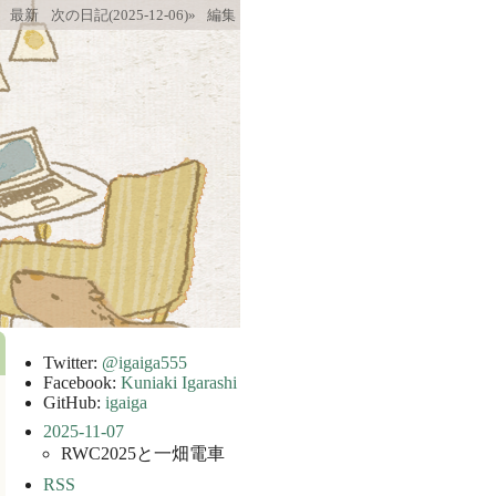
最新
次の日記(2025-12-06)»
編集
Twitter:
@igaiga555
Facebook:
Kuniaki Igarashi
GitHub:
igaiga
2025-11-07
RWC2025と一畑電車
RSS