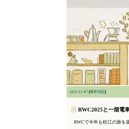
2025-11-07
[
長年日記
]
_
RWC2025と一畑電
RWCで今年も松江の旅を