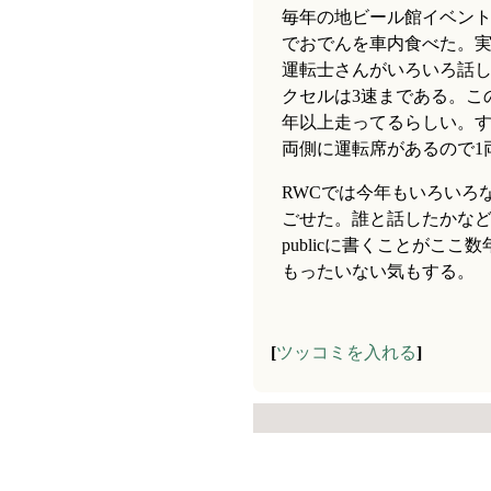
毎年の地ビール館イベン
でおでんを車内食べた。実
運転士さんがいろいろ話
クセルは3速まである。こ
年以上走ってるらしい。す
両側に運転席があるので1
RWCでは今年もいろいろ
ごせた。誰と話したかなど、
publicに書くことがこ
もったいない気もする。
[
ツッコミを入れる
]