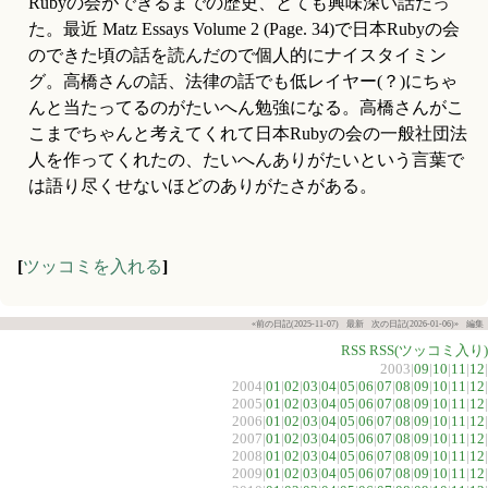
Rubyの会ができるまでの歴史、とても興味深い話だっ
た。最近 Matz Essays Volume 2 (Page. 34)で日本Rubyの会
のできた頃の話を読んだので個人的にナイスタイミン
グ。高橋さんの話、法律の話でも低レイヤー(？)にちゃ
んと当たってるのがたいへん勉強になる。高橋さんがこ
こまでちゃんと考えてくれて日本Rubyの会の一般社団法
人を作ってくれたの、たいへんありがたいという言葉で
は語り尽くせないほどのありがたさがある。
[
ツッコミを入れる
]
«前の日記(2025-11-07)
最新
次の日記(2026-01-06)»
編集
RSS
RSS(ツッコミ入り)
2003|
09
|
10
|
11
|
12
|
2004|
01
|
02
|
03
|
04
|
05
|
06
|
07
|
08
|
09
|
10
|
11
|
12
|
2005|
01
|
02
|
03
|
04
|
05
|
06
|
07
|
08
|
09
|
10
|
11
|
12
|
2006|
01
|
02
|
03
|
04
|
05
|
06
|
07
|
08
|
09
|
10
|
11
|
12
|
2007|
01
|
02
|
03
|
04
|
05
|
06
|
07
|
08
|
09
|
10
|
11
|
12
|
2008|
01
|
02
|
03
|
04
|
05
|
06
|
07
|
08
|
09
|
10
|
11
|
12
|
2009|
01
|
02
|
03
|
04
|
05
|
06
|
07
|
08
|
09
|
10
|
11
|
12
|