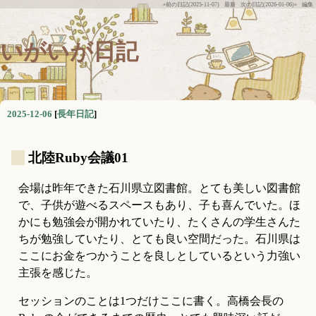
«前の日記(2025-11-07)
最新
次の日記(2026-01-06)»
編集
いがいが日記
2025-12-06
[
長年日記
]
_
北陸Ruby会議01
会場は昨年できた石川県立図書館。とても美しい図書館
で、子供が遊べるスペースもあり、子も喜んでいた。ほ
かにも勉強会が開かれていたり、たくさんの学生さんた
ちが勉強していたり、とても良い空間だった。石川県は
ここにお金をつかうことを良しとしているという力強い
主張を感じた。
セッションのことは1つだけここに書く。高橋会長の