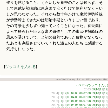
残りを感じること、くらいしか養蚕のことは知らず、そ
して東武伊勢崎線は東京まで安く行けて便利だなくらい
しか思わなかった。それから数十年かけて東武伊勢崎線
が伊勢崎まできたのは明治末期というすごい昔であり、
その背景を少しずつ知っていくことになった。養蚕業に
よって得られた巨大な富の遺物としての東武伊勢崎線の
恩恵を受けていて、当初の目的であった貨物がなくなっ
たあとも存続させていてくれた過去の人たちに感謝する
気持ちになった。
[
ツッコミを入れる
]
«前の日記(2026-01-06)
最新
次の日記(2026-03-08)»
編集
RSS
RSS(ツッコミ入り)
2003|
09
|
10
|
11
|
12
|
2004|
01
|
02
|
03
|
04
|
05
|
06
|
07
|
08
|
09
|
10
|
11
|
12
|
2005|
01
|
02
|
03
|
04
|
05
|
06
|
07
|
08
|
09
|
10
|
11
|
12
|
2006|
01
|
02
|
03
|
04
|
05
|
06
|
07
|
08
|
09
|
10
|
11
|
12
|
2007|
01
|
02
|
03
|
04
|
05
|
06
|
07
|
08
|
09
|
10
|
11
|
12
|