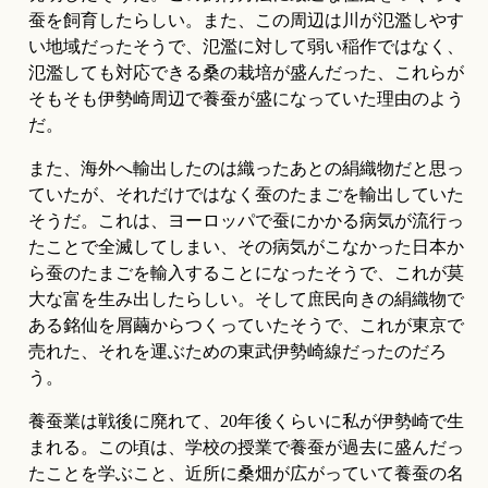
蚕を飼育したらしい。また、この周辺は川が氾濫しやす
い地域だったそうで、氾濫に対して弱い稲作ではなく、
氾濫しても対応できる桑の栽培が盛んだった、これらが
そもそも伊勢崎周辺で養蚕が盛になっていた理由のよう
だ。
また、海外へ輸出したのは織ったあとの絹織物だと思っ
ていたが、それだけではなく蚕のたまごを輸出していた
そうだ。これは、ヨーロッパで蚕にかかる病気が流行っ
たことで全滅してしまい、その病気がこなかった日本か
ら蚕のたまごを輸入することになったそうで、これが莫
大な富を生み出したらしい。そして庶民向きの絹織物で
ある銘仙を屑繭からつくっていたそうで、これが東京で
売れた、それを運ぶための東武伊勢崎線だったのだろ
う。
養蚕業は戦後に廃れて、20年後くらいに私が伊勢崎で生
まれる。この頃は、学校の授業で養蚕が過去に盛んだっ
たことを学ぶこと、近所に桑畑が広がっていて養蚕の名