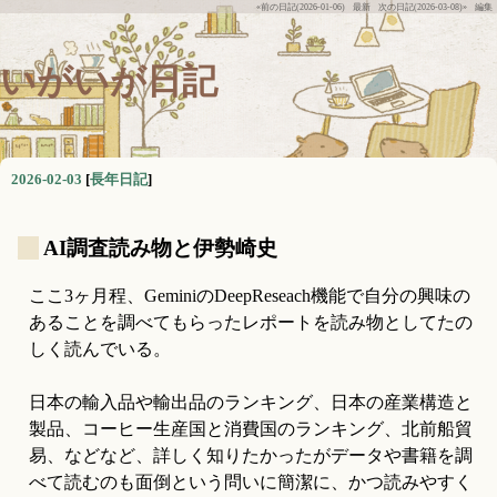
«前の日記(2026-01-06)
最新
次の日記(2026-03-08)»
編集
いがいが日記
2026-02-03
[
長年日記
]
_
AI調査読み物と伊勢崎史
ここ3ヶ月程、GeminiのDeepReseach機能で自分の興味の
あることを調べてもらったレポートを読み物としてたの
しく読んでいる。
日本の輸入品や輸出品のランキング、日本の産業構造と
製品、コーヒー生産国と消費国のランキング、北前船貿
易、などなど、詳しく知りたかったがデータや書籍を調
べて読むのも面倒という問いに簡潔に、かつ読みやすく