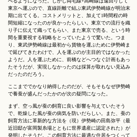
べるようになった。しかし両毛線+高崎線は遠回りして
東京へ運ぶので、直線距離で結ぶ東武伊勢崎線が明治末
期に出てくる。コストメリットと、加えて1時間程の時
間短縮になったのが良かったらしい。東京での流行を織
り子に伝えて織ってもらい、また東京で売る、という時
間を重要視する戦略をとっていたようで驚いた。つま
り、東武伊勢崎線は最初から貨物を運ぶために伊勢崎ま
で延びてきたわけで、人を運ぶのが主目的ではなかった
ようだ。人を運ぶために、前橋などへつなぐ計画もあっ
たそうだが、実現しなかったのは採算が取れない見込み
だったのだろう。
ここまででかなり納得したのだが、そもそもなぜ伊勢崎
で養蚕が盛んだったかのが次の疑問になった。
まず、空っ風が蚕の飼育に良い影響を与えていたそう
で、乾燥した風が蚕の病気を防いだらしい。また、蚕の
飼育方法に革新的な方法を（現）伊勢崎の田島弥平（最
近旧邸が富岡製糸場とともに世界遺産に認定された）が
発明したそうだ。この飼育方法に最適な住居をつくって