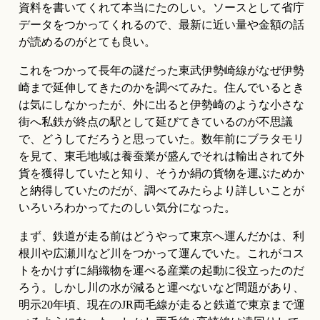
資料を書いてくれて本当にたのしい。ソースとして省庁
データをつかってくれるので、最新に近い量や金額の話
が読めるのがとても良い。
これをつかって長年の謎だった東武伊勢崎線がなぜ伊勢
崎まで延伸してきたのかを調べてみた。住んでいるとき
は気にしなかったが、外に出ると伊勢崎のような小さな
街へ私鉄が終点の駅として延びてきているのが不思議
で、どうしてだろうと思っていた。数年前にブラタモリ
を見て、東毛地域は養蚕業が盛んでそれは輸出されて外
貨を獲得していたと知り、そうか絹の貨物を運ぶためか
と納得していたのだが、調べてみたらより詳しいことが
いろいろわかってたのしい気分になった。
まず、鉄道が走る前はどうやって東京へ運んだかは、利
根川や広瀬川など川をつかって運んでいた。これがコス
トをかけずに絹織物を運べる産業の起動に役立ったのだ
ろう。しかし川の水が減ると運べないなど問題があり、
明示20年頃、現在のJR両毛線が走ると鉄道で東京まで運