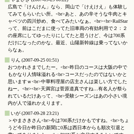
広島で「けんけん」なら、岡山で「けえけえ」も体験し
てみてもらいたい所。<br>あと、あの辛そうな牛肉とキ
ャベツの四川炒め、食べてみたいなぁ。<br><br>RailStar
って、前はこだまに使ってた旧車両の有効利用で２：２
の座席にしてゆったりにしてたと思うけど、今は700系
だけになったのかな。最近、山陽新幹線は乗ってないか
らなぁ。
_
りん
(2007-09-25 01:51)
おつかれさまでしたー。<br>昨日のコースは大阪の中で
もかなり人情味溢れる<br>コースだったのではないかと
思いますｗ<br>中華料理屋の店主さんは楽しい方でした
ねー。<br><br>天満宮は菅原道真ですね…有名人が祭ら
れているだけあって、<br>受験シーズンはあの小さい境
内が人で溢れかえります。
_
いが
(2007-09-28 23:21)
＞やまさきさん<br>今は700系だけかもですね。<br>ちょ
うど今日か昨日の新聞に0系は西日本からも順次引退と