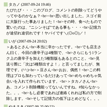
_
タカノ
(2007-09-24 19:46)
たびたび・・・このブログ、コメントの削除ってどうや
ってやるのかなぁ？<br><br>思い出しました。スゴイ前
に大阪行った事ありました！<br>その時、食べたもので
驚いたのは、”ニシンそば”である事も・・・<br>記憶力
が途切れ途切れです！ヤバイです＼(◎o◎)／！
_
いが
(2007-09-24 20:02)
＞あるとさん<br>本当に辛かったです。<br>でも店主さ
ん曰く、今回の唐辛子は4種類で、<br>さらにもう1ラン
ク上の唐辛子を加えた5種類版もあるとのこと。<br>見
送り際に「次は5種類出すよ！」と言ってましたが、無
理です。(^^;)<br>＞豆さん<br>おお、偶然！<br>この料
理はプロも加わっているだけあって<br>めちゃめちゃ気
合いを入れて作られています。<br>＞タカノさん<br>
あ、コメント削除機能ってないんですね。#知らなかっ
た。。。<br>もし必要であれば連絡くれれば私の方で削
除します。<br>そして記憶力の低下はとめどなく。。。
_
やまさき
(2007-09-25 00:22)