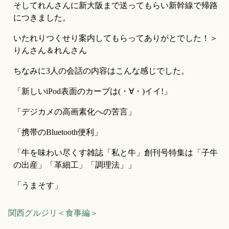
そしてれんさんに新大阪まで送ってもらい新幹線で帰路
につきました。
いたれりつくせり案内してもらってありがとでした！＞
りんさん＆れんさん
ちなみに3人の会話の内容はこんな感じでした。
「新しいiPod表面のカーブは(・∀・)イイ!」
「デジカメの高画素化への苦言」
「携帯のBluetooth便利」
「牛を味わい尽くす雑誌「私と牛」創刊号特集は「子牛
の出産」「革細工」「調理法」」
「うまそす」
関西グルジリ＜食事編＞