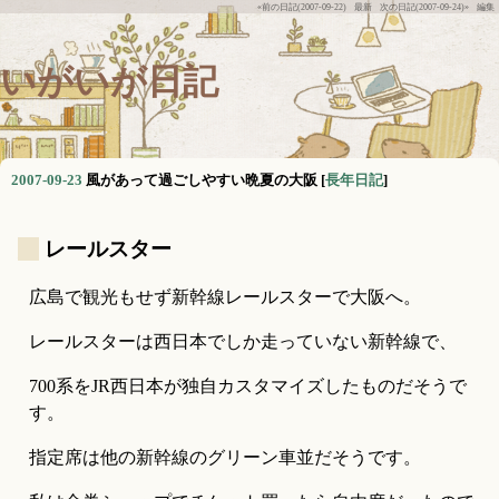
«前の日記(2007-09-22)
最新
次の日記(2007-09-24)»
編集
いがいが日記
2007-09-23
風があって過ごしやすい晩夏の大阪
[
長年日記
]
_
レールスター
広島で観光もせず新幹線レールスターで大阪へ。
レールスターは西日本でしか走っていない新幹線で、
700系をJR西日本が独自カスタマイズしたものだそうで
す。
指定席は他の新幹線のグリーン車並だそうです。