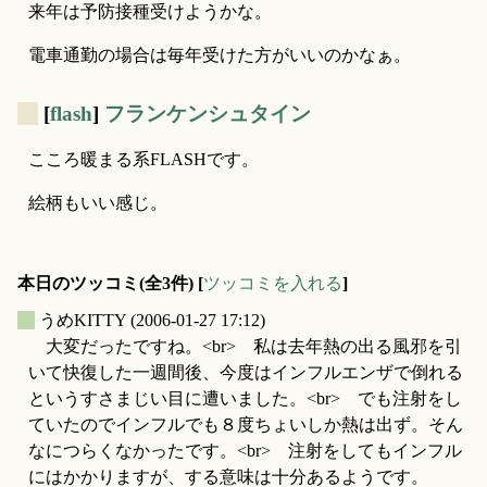
来年は予防接種受けようかな。
電車通勤の場合は毎年受けた方がいいのかなぁ。
_
[
flash
]
フランケンシュタイン
こころ暖まる系FLASHです。
絵柄もいい感じ。
本日のツッコミ(全3件) [
ツッコミを入れる
]
_
うめKITTY
(2006-01-27 17:12)
大変だったですね。<br> 私は去年熱の出る風邪を引
いて快復した一週間後、今度はインフルエンザで倒れる
というすさまじい目に遭いました。<br> でも注射をし
ていたのでインフルでも８度ちょいしか熱は出ず。そん
なにつらくなかったです。<br> 注射をしてもインフル
にはかかりますが、する意味は十分あるようです。