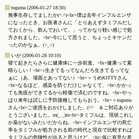
_
toguma
(2006-01-27 18:30)
無事生存してましたか(^.^)<br>僕は去年インフルエンザ
になったとき、お医者さんに「とりあえずタミフルだし
ておくから、飲んでおいて。」ってかなり軽い感じで処
方されました。<br>今にして思うと、ちょっとキケンだ
ったのかなぁ。(>_<)
_
いが
(2006-01-28 10:10)
寝て起きたらさらに健康体に一歩前進。<br>健康って素
晴らしい！<br>♪生きてるってなんだろ生きてるってな
ぁに（あ、場面とあってない）<br>＞うめKITTYさん
<br>なるほど、感染を防ぐだけじゃなくて、<br>かかっ
ても免疫ができてるから軽傷で済むのですね。<br>やっ
ぱり来年は試しに予防接種してもらおう。<br>＞toguma
さん<br>ご迷惑をおかけしました。(^^ゞ＆ご対応ありが
とうございました。m(_ _)m<br>タミフルは、現状これし
か薬がないみたいだからね。<br>インフルエンザの死亡
率をタミフルが処方される前の時代と現在で比較すれば
タミフルの危険性が出ると思うけど、<br>仮に有意な差