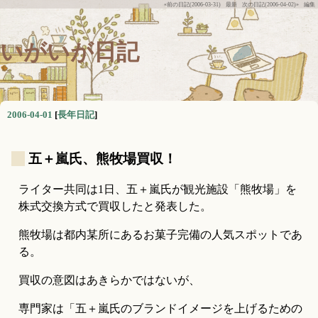
«前の日記(2006-03-31)
最新
次の日記(2006-04-02)»
編集
いがいが日記
2006-04-01
[
長年日記
]
_
五＋嵐氏、熊牧場買収！
ライター共同は1日、五＋嵐氏が観光施設「熊牧場」を
株式交換方式で買収したと発表した。
熊牧場は都内某所にあるお菓子完備の人気スポットであ
る。
買収の意図はあきらかではないが、
専門家は「五＋嵐氏のブランドイメージを上げるための