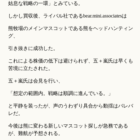
姑息な戦略の一環」とみている。
しかし買収後、ライバル社であるbear.mini.associatesは
熊牧場のメインマスコットである熊をヘッドハンティン
グ、
引き抜きに成功した。
これによる株価の低下は避けられず、五＋嵐氏は早くも
苦境に立たされた。
五＋嵐氏は会見を行い、
「想定の範囲内。戦略は順調に進んでいる。」
と平静を装ったが、声のうわずり具合から動揺はバレバ
レだ。
今後は熊に変わる新しいマスコット探しが急務である
が、難航が予想される。